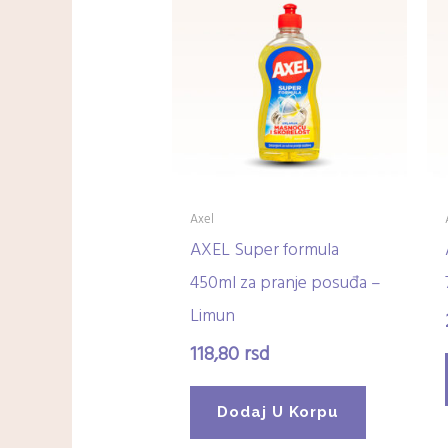
Axel
AXEL Super formula
450ml za pranje posuđa –
Limun
118,80
rsd
Dodaj U Korpu