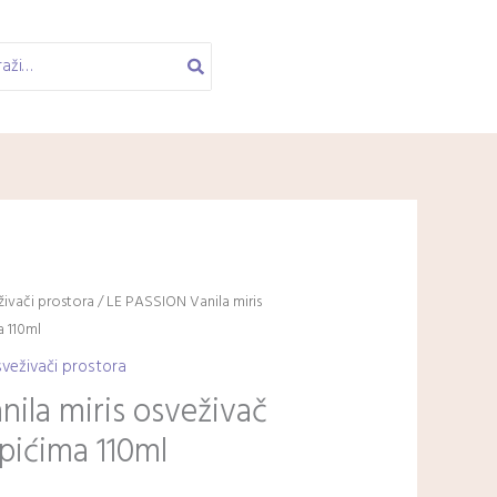
ivači prostora
/ LE PASSION Vanila miris
a 110ml
veživači prostora
ila miris osveživač
apićima 110ml