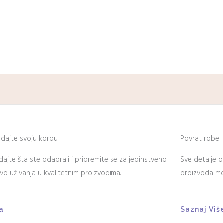
edajte svoju korpu
Povrat robe
dajte šta ste odabrali i pripremite se za jedinstveno
Sve detalje o
tvo uživanja u kvalitetnim proizvodima.
proizvoda mož
a
Saznaj Viš