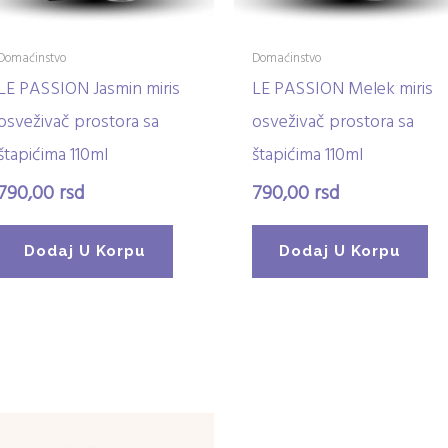
Domaćinstvo
Domaćinstvo
LE PASSION Jasmin miris
LE PASSION Melek miris
osveživač prostora sa
osveživač prostora sa
štapićima 110ml
štapićima 110ml
790,00
rsd
790,00
rsd
Dodaj U Korpu
Dodaj U Korpu