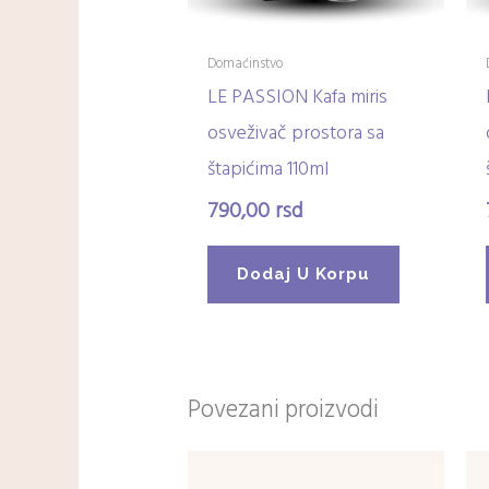
Domaćinstvo
LE PASSION Kafa miris
osveživač prostora sa
štapićima 110ml
790,00
rsd
Dodaj U Korpu
Povezani proizvodi