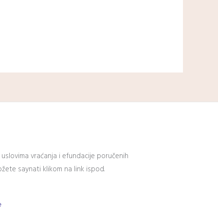
 uslovima vraćanja i efundacije poručenih
ete saynati klikom na link ispod.
e