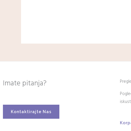
Imate pitanja?
Pregl
Pogle
iskus
Kontaktirajte Nas
Korp