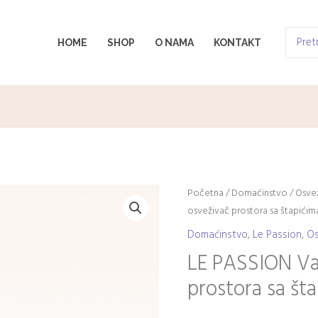
Search
HOME
SHOP
O NAMA
KONTAKT
for:
LE
Početna
/
Domaćinstvo
/
Osvež
osveživač prostora sa štapićim
PASSION
Vanila
Domaćinstvo
,
Le Passion
,
Os
miris
LE PASSION Van
osveživač
prostora sa št
prostora
sa