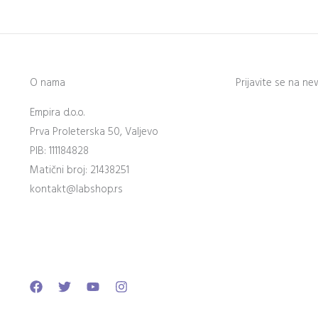
O nama
Prijavite se na ne
Empira d.o.o.
Prva Proleterska 50, Valjevo
PIB: 111184828
Matični broj: 21438251
kontakt@labshop.rs
Facebook
Twitter
Youtube
Instagram