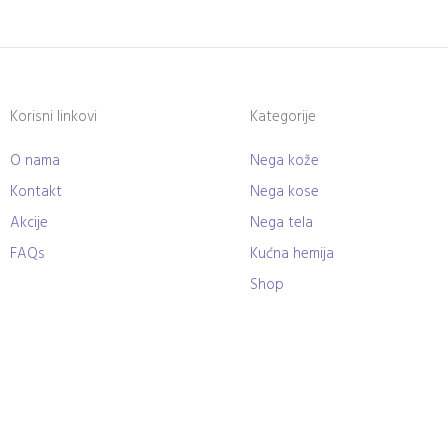
Korisni linkovi
Kategorije
O nama
Nega kože
Kontakt
Nega kose
Akcije
Nega tela
FAQs
Kućna hemija
Shop