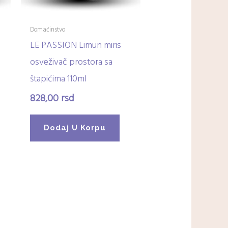
Domaćinstvo
LE PASSION Limun miris
osveživač prostora sa
štapićima 110ml
828,00
rsd
Dodaj U Korpu