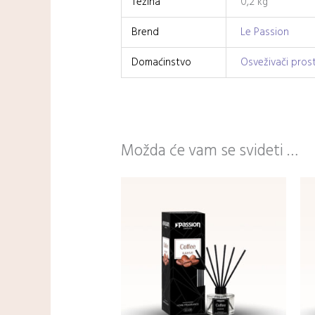
Težina
0,2 kg
Brend
Le Passion
Domaćinstvo
Osveživači pros
Možda će vam se svideti …