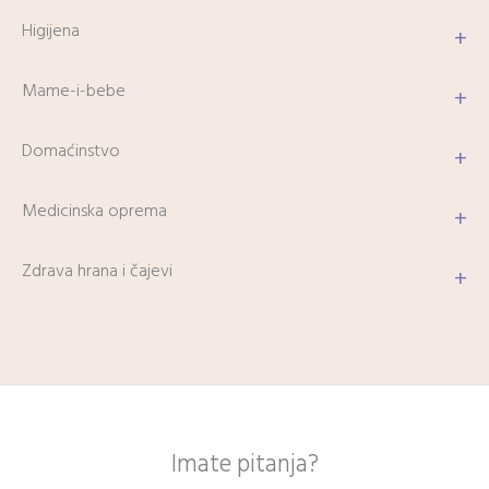
Higijena
+
Mame-i-bebe
+
Domaćinstvo
+
Medicinska oprema
+
Zdrava hrana i čajevi
+
Imate pitanja?