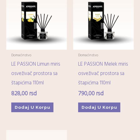
Domaćinstvo
Domaćinstvo
LE PASSION Limun miris
LE PASSION Melek miris
osveživač prostora sa
osveživač prostora sa
štapićima 110ml
štapićima 110ml
828,00
rsd
790,00
rsd
Dodaj U Korpu
Dodaj U Korpu