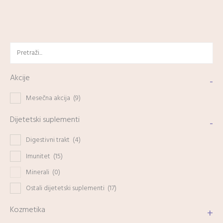
Akcije
-
Mesečna akcija
(9)
Dijetetski suplementi
-
Digestivni trakt
(4)
Imunitet
(15)
Minerali
(0)
Ostali dijetetski suplementi
(17)
Kozmetika
+