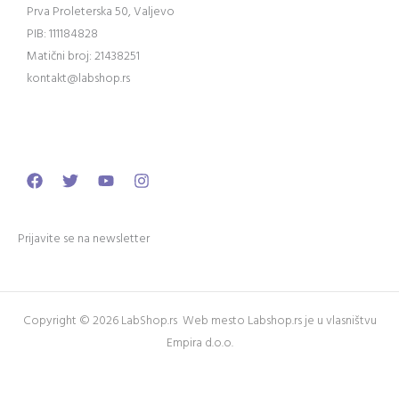
Prva Proleterska 50, Valjevo
PIB: 111184828
Matični broj: 21438251
kontakt@labshop.rs
Facebook
Twitter
Youtube
Instagram
Prijavite se na newsletter
Copyright © 2026 LabShop.rs Web mesto Labshop.rs je u vlasništvu
Empira d.o.o.