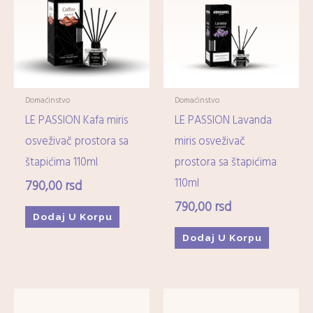
Domaćinstvo
Domaćinstvo
LE PASSION Kafa miris
LE PASSION Lavanda
osveživač prostora sa
miris osveživač
štapićima 110ml
prostora sa štapićima
110ml
790,00
rsd
790,00
rsd
Dodaj U Korpu
Dodaj U Korpu