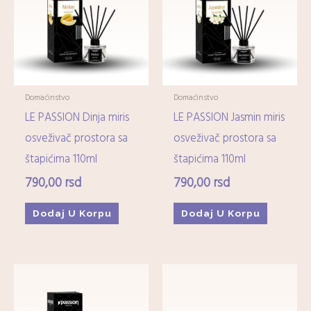
Imunitet
(15)
Minerali
(0)
Ostali dijetetski suplementi
(17)
Kozmetika
+
Domaćinstvo
Domaćinstvo
LE PASSION Dinja miris
LE PASSION Jasmin miris
Higijena
+
osveživač prostora sa
osveživač prostora sa
štapićima 110ml
štapićima 110ml
Mame-i-bebe
+
790,00
rsd
790,00
rsd
Domaćinstvo
+
Dodaj U Korpu
Dodaj U Korpu
Medicinska oprema
+
Zdrava hrana i čajevi
+