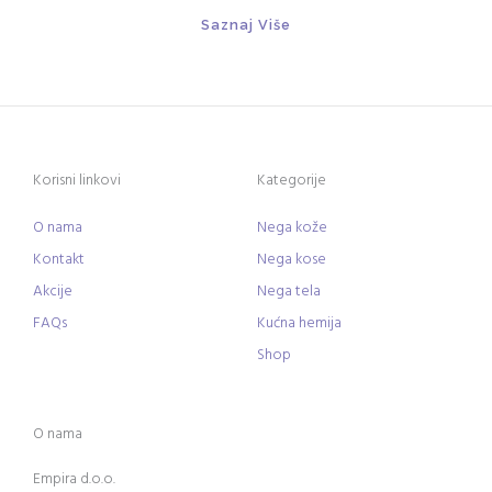
Saznaj Više
Korisni linkovi
Kategorije
O nama
Nega kože
Kontakt
Nega kose
Akcije
Nega tela
FAQs
Kućna hemija
Shop
O nama
Empira d.o.o.