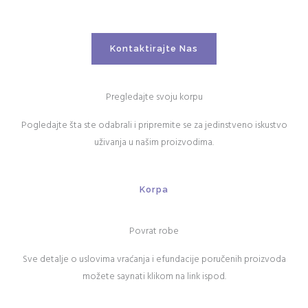
Kontaktirajte Nas
Pregledajte svoju korpu
Pogledajte šta ste odabrali i pripremite se za jedinstveno iskustvo
uživanja u našim proizvodima.
Korpa
Povrat robe
Sve detalje o uslovima vraćanja i efundacije poručenih proizvoda
možete saynati klikom na link ispod.