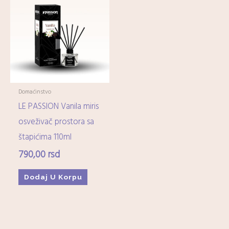
Domaćinstvo
LE PASSION Vanila miris
osveživač prostora sa
štapićima 110ml
790,00
rsd
Dodaj U Korpu