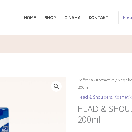
Search
HOME
SHOP
O NAMA
KONTAKT
for:
HEAD
Početna
/
Kozmetika
/
Nega k
200ml
&
SHOULDERS
Head & Shoulders
,
Kozmetik
šampon
HEAD & SHOUL
Citrus
200ml
200ml
količina