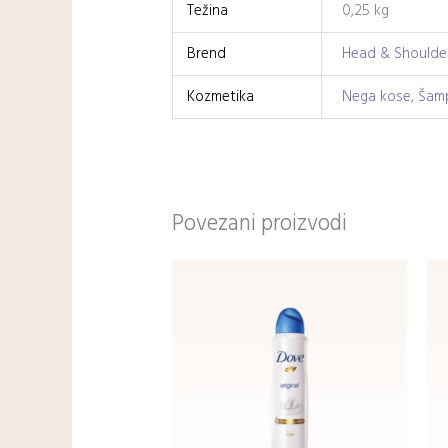
Težina
0,25 kg
Brend
Head & Shoulde
Kozmetika
Nega kose
,
Šam
Povezani proizvodi