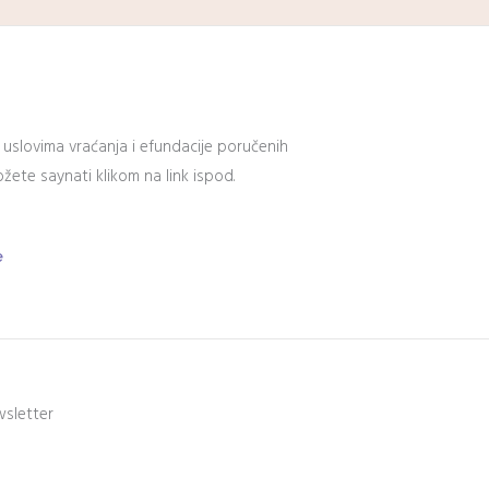
 uslovima vraćanja i efundacije poručenih
ete saynati klikom na link ispod.
e
wsletter