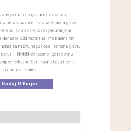
iv peruti cilja glavni uzrok peruti,
 od peruti, suvoće i svraba temena glave
upotrebu; svrab uzrokovan perutanjem).
 dermatološki testirana, ima balansiran
ansima za nežnu negu kose i temena glave,
peruti – klinički dokazano (uz redovnu
šampon efikasno čisti masnu kosu i teme
e i dugotrajni miris.
Dodaj U Korpu