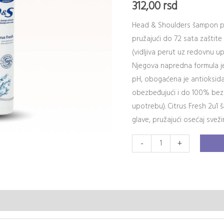
312,00
rsd
Head & Shoulders šampon prot
pružajući do 72 sata zaštite
(vidljiva perut uz redovnu 
Njegova napredna formula je
pH, obogaćena je antioksid
obezbeđujući i do 100% bez 
upotrebu). Citrus Fresh 2u1 
glave, pružajući osećaj svežin
-
+