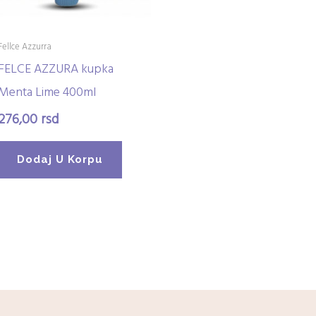
Fellce Azzurra
FELCE AZZURA kupka
Menta Lime 400ml
276,00
rsd
Dodaj U Korpu