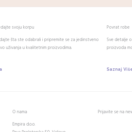
edajte svoju korpu
Povrat robe
dajte šta ste odabrali i pripremite se za jedinstveno
Sve detalje o
tvo uživanja u kvalitetnim proizvodima.
proizvoda mož
a
Saznaj Viš
O nama
Prijavite se na ne
Empira d.o.o.