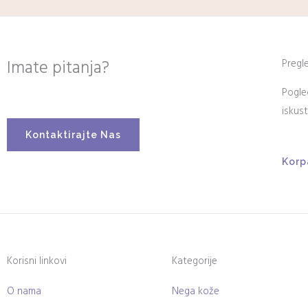
Imate pitanja?
Pregl
Pogle
iskus
Kontaktirajte Nas
Korp
Korisni linkovi
Kategorije
O nama
Nega kože