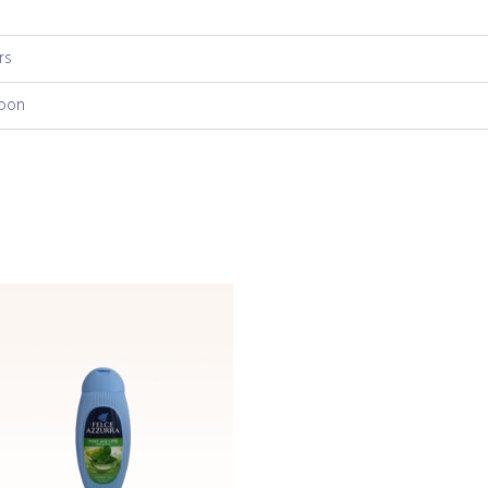
rs
pon