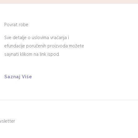
Povrat robe
Sve detalje o uslovima vraćanja i
efundacije poručenih proizvoda možete
saynati klikom na link ispod.
Saznaj Više
wsletter