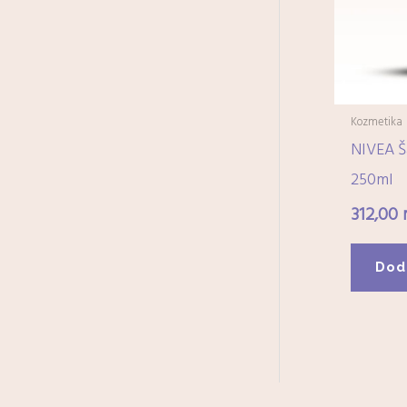
Kozmetika
NIVEA Š
250ml
312,00
Dod