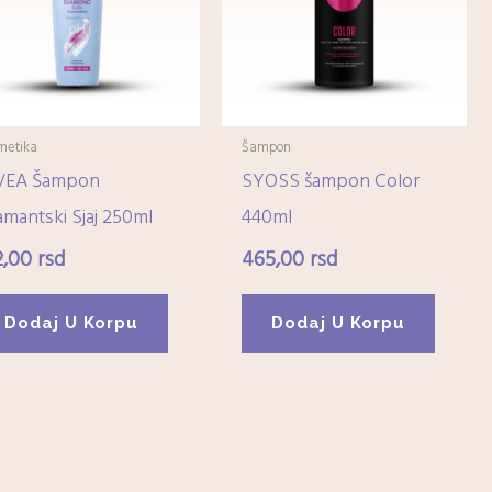
metika
Šampon
VEA Šampon
SYOSS šampon Color
amantski Sjaj 250ml
440ml
2,00
rsd
465,00
rsd
Dodaj U Korpu
Dodaj U Korpu