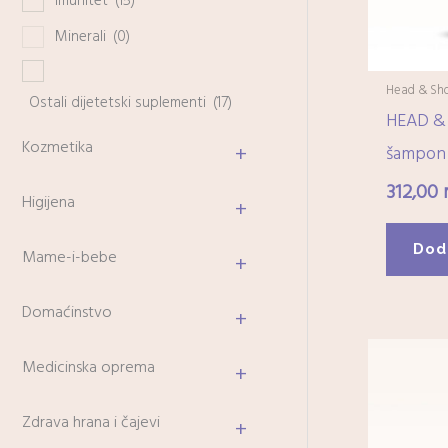
Imunitet
(15)
Minerali
(0)
Head & Sho
Ostali dijetetski suplementi
(17)
HEAD &
Kozmetika
+
šampon 
312,00
Higijena
+
Dod
Mame-i-bebe
+
Domaćinstvo
+
Medicinska oprema
+
Zdrava hrana i čajevi
+