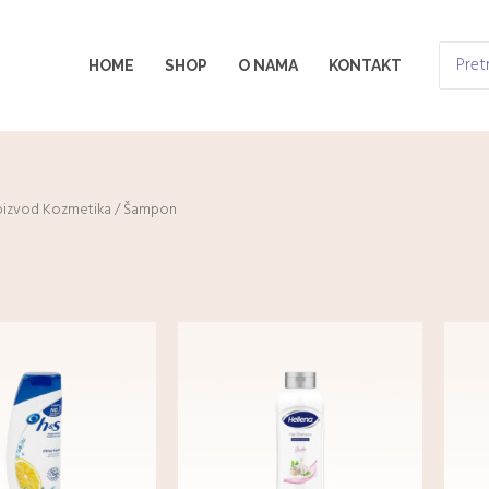
Search
HOME
SHOP
O NAMA
KONTAKT
for:
oizvod Kozmetika / Šampon