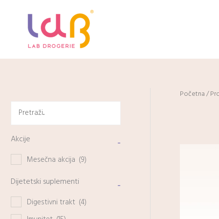
Pređi
na
sadržaj
Početna
/ Pr
Akcije
-
Mesečna akcija
(9)
Dijetetski suplementi
-
Digestivni trakt
(4)