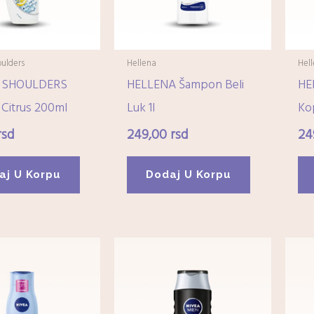
ulders
Hellena
Hel
 SHOULDERS
HELLENA Šampon Beli
HE
Citrus 200ml
Luk 1l
Kop
rsd
249,00
rsd
24
aj U Korpu
Dodaj U Korpu