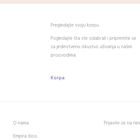
Pregledajte svoju korpu
Pogledajte šta ste odabrali i pripremite se
za jedinstveno iskustvo uživanja u našim
proizvodima.
Korpa
O nama
Prijavite se na ne
Empira d.o.o.