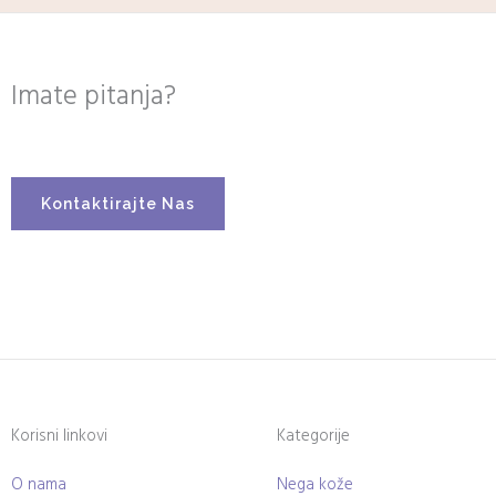
Imate pitanja?
Kontaktirajte Nas
Korisni linkovi
Kategorije
O nama
Nega kože