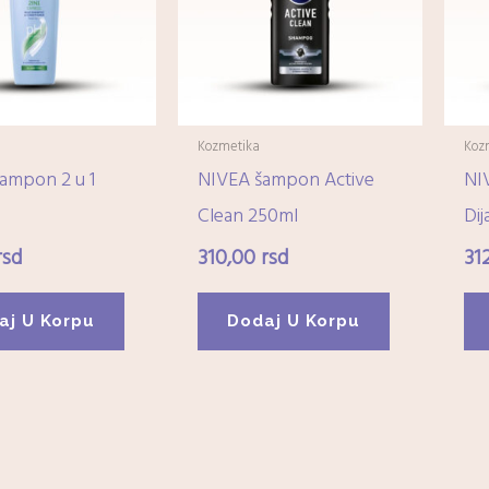
Kozmetika
Koz
ampon 2 u 1
NIVEA šampon Active
NI
Clean 250ml
Dij
rsd
310,00
rsd
31
aj U Korpu
Dodaj U Korpu