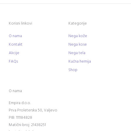
Korisni linkovi
Kategorije
O nama
Nega kože
Kontakt
Nega kose
Akcije
Nega tela
FAQs
Kućna hemija
Shop
O nama
Empira d.o.o.
Prva Proleterska 50, Valjevo
PIB: 111184828
Matični broj: 21438251