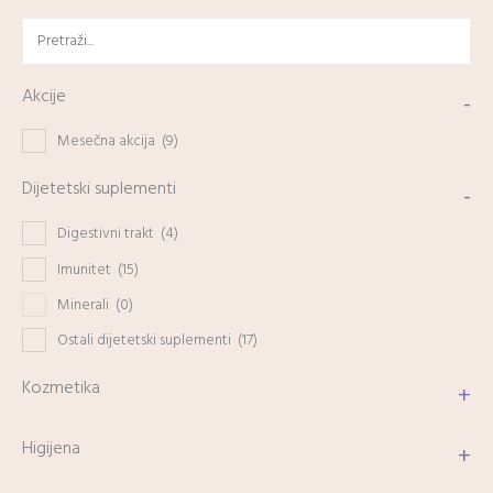
Akcije
-
Mesečna akcija
(9)
Dijetetski suplementi
-
Digestivni trakt
(4)
Imunitet
(15)
Minerali
(0)
Ostali dijetetski suplementi
(17)
Kozmetika
+
Higijena
+