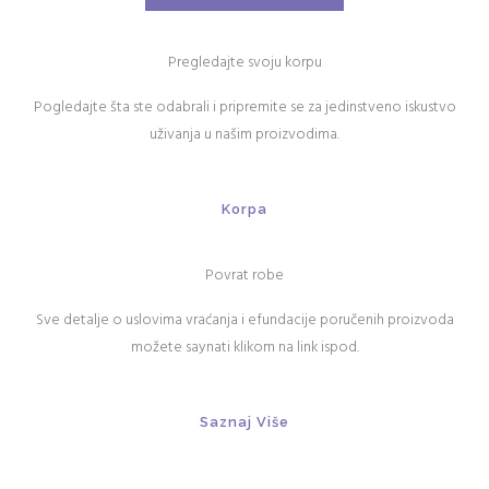
Pregledajte svoju korpu
Pogledajte šta ste odabrali i pripremite se za jedinstveno iskustvo
uživanja u našim proizvodima.
Korpa
Povrat robe
Sve detalje o uslovima vraćanja i efundacije poručenih proizvoda
možete saynati klikom na link ispod.
Saznaj Više