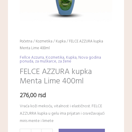
Početna
/
Kozmetika
/
Kupka
/ FELCE AZZURA kupka
Menta Lime 400ml
Fellce Azzurra
,
Kozmetika
,
Kupka
,
Nova godina
ponuda
,
za muškarce
,
za žene
FELCE AZZURA kupka
Menta Lime 400ml
276,00
rsd
Vraća koži mekoću, vitalnost i elastičnost. FELCE
AZZURRA kupka u gelu ima prijatan i osvežavajući
miris mente i limete