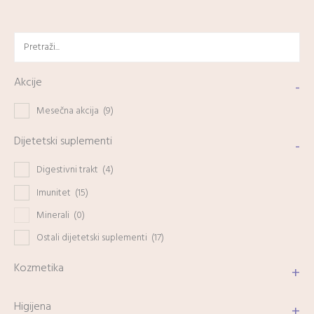
Akcije
-
Mesečna akcija
(9)
Dijetetski suplementi
-
Digestivni trakt
(4)
Imunitet
(15)
Minerali
(0)
Ostali dijetetski suplementi
(17)
Kozmetika
+
Higijena
+