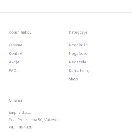
Korisni linkovi
Kategorije
O nama
Nega kože
Kontakt
Nega kose
Akcije
Nega tela
FAQs
Kućna hemija
Shop
O nama
Empira d.o.o.
Prva Proleterska 50, Valjevo
PIB: 111184828