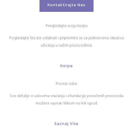
Kontaktirajte Nas
Pregledajte svoju korpu
Pogledajte šta ste odabrali i pripremite se za jedinstveno iskustvo
uživanja u našim proizvodima.
Korpa
Povrat robe
Sve detalje o uslovima vraćanja i efundacije poručenih proizvoda
možete saynati klikom na link ispod.
Saznaj Više