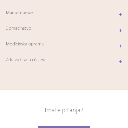
Mame-i-bebe
+
Domaćinstvo
+
Medicinska oprema
+
Zdrava hrana i čajevi
+
Imate pitanja?