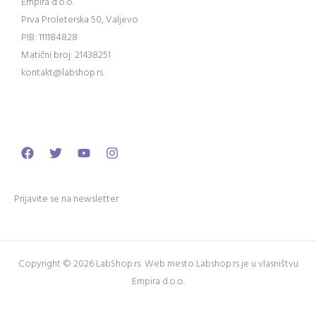
Empira d.o.o.
Prva Proleterska 50, Valjevo
PIB: 111184828
Matični broj: 21438251
kontakt@labshop.rs
Facebook
Twitter
Youtube
Instagram
Prijavite se na newsletter
Copyright © 2026 LabShop.rs Web mesto Labshop.rs je u vlasništvu
Empira d.o.o.