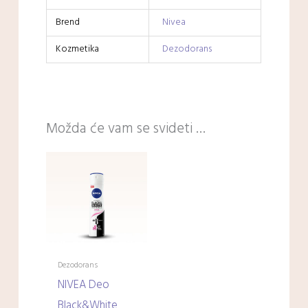
Brend
Nivea
Kozmetika
Dezodorans
Možda će vam se svideti …
Dezodorans
NIVEA Deo
Black&White