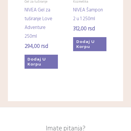
Gel za tuširanje
Kozmetika
NIVEA Gel za
NIVEA Šampon
tuširanje Love
2 u 1 250ml
Adventure
312,00
rsd
250ml
Dodaj U
294,00
rsd
Korpu
Dodaj U
Korpu
Imate pitanja?