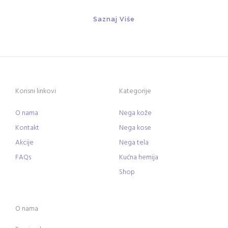
Saznaj Više
Korisni linkovi
Kategorije
O nama
Nega kože
Kontakt
Nega kose
Akcije
Nega tela
FAQs
Kućna hemija
Shop
O nama