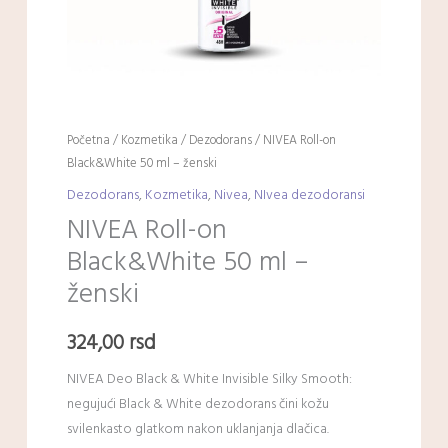
Početna
/
Kozmetika
/
Dezodorans
/ NIVEA Roll-on
Black&White 50 ml – ženski
Dezodorans
,
Kozmetika
,
Nivea
,
NIvea dezodoransi
NIVEA Roll-on
Black&White 50 ml –
ženski
324,00
rsd
NIVEA Deo Black & White Invisible Silky Smooth:
negujući Black & White dezodorans čini kožu
svilenkasto glatkom nakon uklanjanja dlačica.