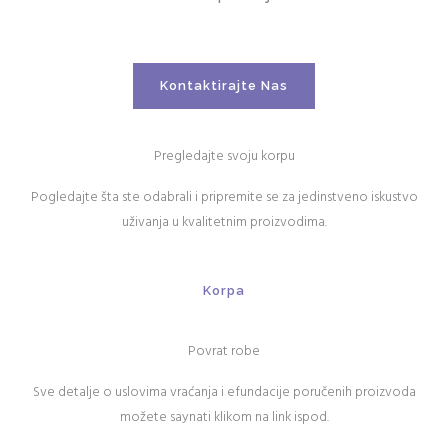
Kontaktirajte Nas
Pregledajte svoju korpu
Pogledajte šta ste odabrali i pripremite se za jedinstveno iskustvo
uživanja u kvalitetnim proizvodima.
Korpa
Povrat robe
Sve detalje o uslovima vraćanja i efundacije poručenih proizvoda
možete saynati klikom na link ispod.