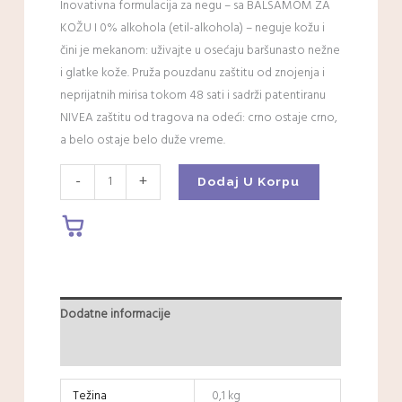
Inovativna formulacija za negu – sa BALSAMOM ZA
KOŽU I 0% alkohola (etil-alkohola) – neguje kožu i
čini je mekanom: uživajte u osećaju baršunasto nežne
i glatke kože. Pruža pouzdanu zaštitu od znojenja i
neprijatnih mirisa tokom 48 sati i sadrži patentiranu
NIVEA zaštitu od tragova na odeći: crno ostaje crno,
a belo ostaje belo duže vreme.
-
+
Dodaj U Korpu
Dodatne informacije
Recenzije (0)
Težina
0,1 kg