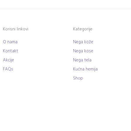
Korisni linkovi
Kategorije
O nama
Nega kože
Kontakt
Nega kose
Akcije
Nega tela
FAQs
Kućna hemija
Shop