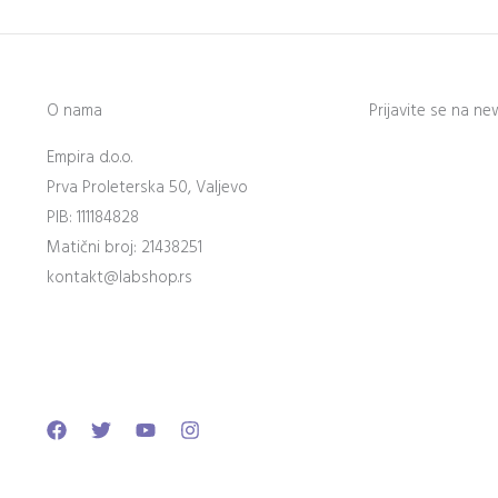
O nama
Prijavite se na ne
Empira d.o.o.
Prva Proleterska 50, Valjevo
PIB: 111184828
Matični broj: 21438251
kontakt@labshop.rs
Facebook
Twitter
Youtube
Instagram