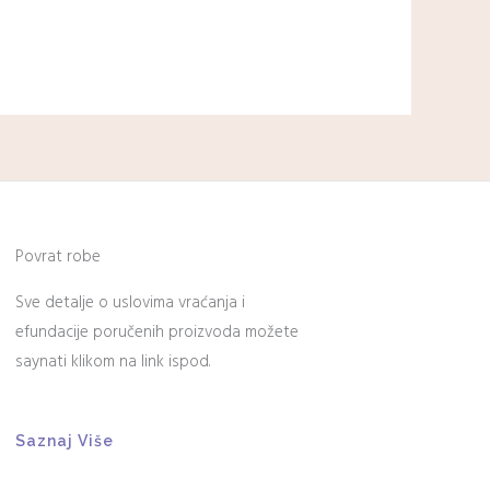
Povrat robe
Sve detalje o uslovima vraćanja i
efundacije poručenih proizvoda možete
saynati klikom na link ispod.
Saznaj Više