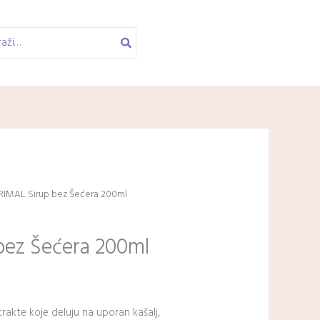
RIMAL Sirup bez Šećera 200ml
bez Šećera 200ml
strakte koje deluju na uporan kašalj,