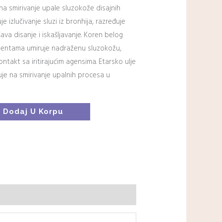
 na smirivanje upale sluzokože disajnih
 izlučivanje sluzi iz bronhija, razređuje
šava disanje i iskašljavanje. Koren belog
nentama umiruje nadraženu sluzokožu,
ontakt sa iritirajućim agensima. Etarsko ulje
luje na smirivanje upalnih procesa u
Dodaj U Korpu