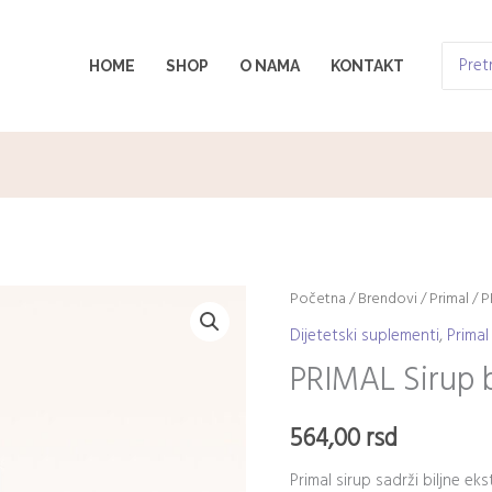
Search
HOME
SHOP
O NAMA
KONTAKT
for:
PRIMAL
Početna
/
Brendovi
/
Primal
/ P
Sirup
Dijetetski suplementi
,
Primal
bez
PRIMAL Sirup 
Šećera
200ml
564,00
rsd
količina
Primal sirup sadrži biljne ek