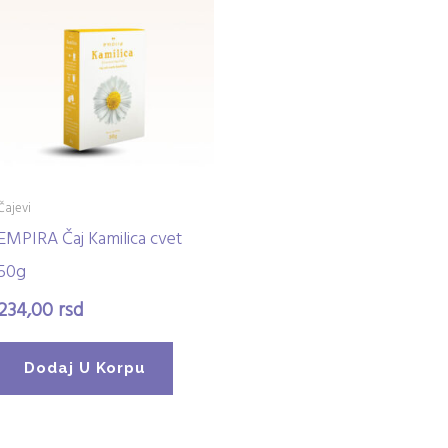
Čajevi
EMPIRA Čaj Kamilica cvet
50g
234,00
rsd
Dodaj U Korpu