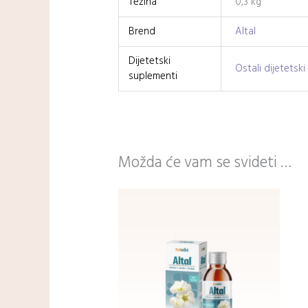
Težina
0,3 kg
Brend
Altal
Dijetetski
Ostali dijetetsk
suplementi
Možda će vam se svideti …