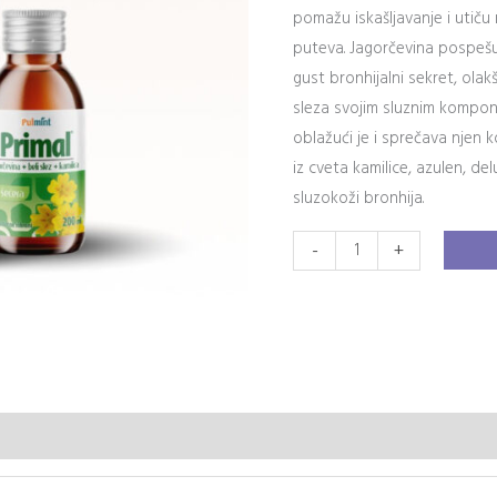
pomažu iskašljavanje i utiču
puteva. Jagorčevina pospešuje
gust bronhijalni sekret, olak
sleza svojim sluznim kompo
oblažući je i sprečava njen k
iz cveta kamilice, azulen, de
sluzokoži bronhija.
-
+