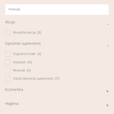
Akcije
-
Mesečna akcija
(9)
Dijetetski suplementi
-
Digestivni trakt
(4)
Imunitet
(15)
Minerali
(0)
Ostali dijetetski suplementi
(17)
Kozmetika
+
Higijena
+