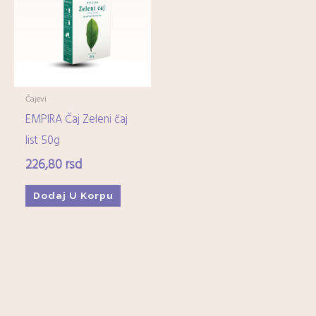
Imunitet
(15)
Minerali
(0)
Ostali dijetetski suplementi
(17)
Kozmetika
+
Čajevi
EMPIRA Čaj Zeleni čaj
Higijena
+
list 50g
226,80
rsd
Mame-i-bebe
+
Dodaj U Korpu
Domaćinstvo
+
Medicinska oprema
+
Zdrava hrana i čajevi
+