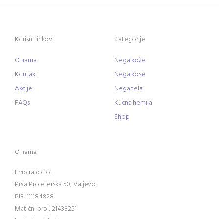
Korisni linkovi
Kategorije
O nama
Nega kože
Kontakt
Nega kose
Akcije
Nega tela
FAQs
Kućna hemija
Shop
O nama
Empira d.o.o.
Prva Proleterska 50, Valjevo
PIB: 111184828
Matični broj: 21438251