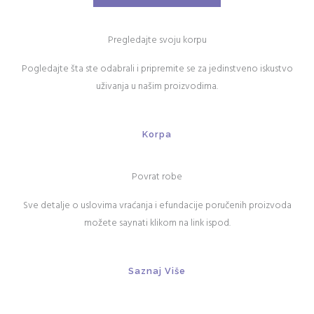
Pregledajte svoju korpu
Pogledajte šta ste odabrali i pripremite se za jedinstveno iskustvo
uživanja u našim proizvodima.
Korpa
Povrat robe
Sve detalje o uslovima vraćanja i efundacije poručenih proizvoda
možete saynati klikom na link ispod.
Saznaj Više