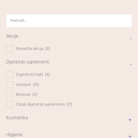
Akcije
-
Mesečna akcija
(9)
Dijetetski suplementi
-
Digestivni trakt
(4)
Imunitet
(15)
Minerali
(0)
Ostali dijetetski suplementi
(17)
Kozmetika
+
Higijena
+