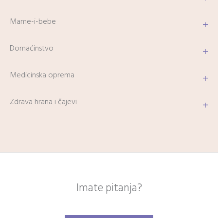
Mame-i-bebe
+
Domaćinstvo
+
Medicinska oprema
+
Zdrava hrana i čajevi
+
Imate pitanja?