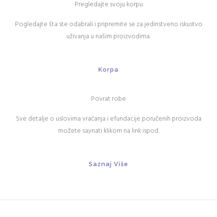
Pregledajte svoju korpu
Pogledajte šta ste odabrali i pripremite se za jedinstveno iskustvo
uživanja u našim proizvodima.
Korpa
Povrat robe
Sve detalje o uslovima vraćanja i efundacije poručenih proizvoda
možete saynati klikom na link ispod.
Saznaj Više