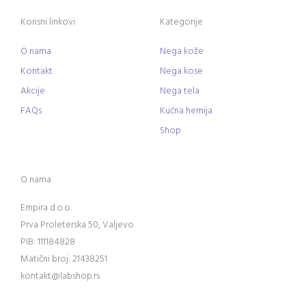
Korisni linkovi
Kategorije
O nama
Nega kože
Kontakt
Nega kose
Akcije
Nega tela
FAQs
Kućna hemija
Shop
O nama
Empira d.o.o.
Prva Proleterska 50, Valjevo
PIB: 111184828
Matični broj: 21438251
kontakt@labshop.rs