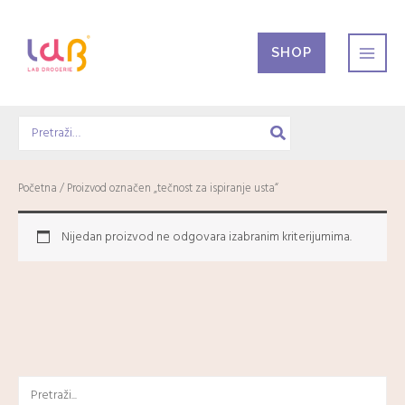
Pređi
na
SHOP
sadržaj
Search
for:
Početna
/ Proizvod označen „tečnost za ispiranje usta“
Nijedan proizvod ne odgovara izabranim kriterijumima.