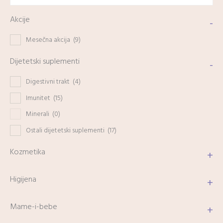
Akcije
-
Mesečna akcija
(9)
Dijetetski suplementi
-
Digestivni trakt
(4)
Imunitet
(15)
Minerali
(0)
Ostali dijetetski suplementi
(17)
Kozmetika
+
Higijena
+
Mame-i-bebe
+