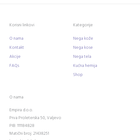
Korisni linkovi
Kategorije
O nama
Nega kože
Kontakt
Nega kose
Akcije
Nega tela
FAQs
Kućna hemija
Shop
O nama
Empira d.o.o.
Prva Proleterska 50, Valjevo
PIB: 111184828
Matični broj: 21438251