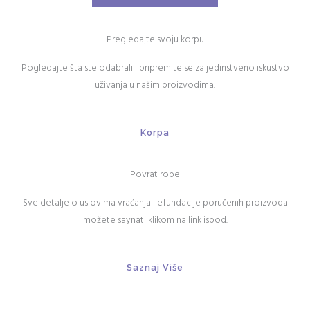
Pregledajte svoju korpu
Pogledajte šta ste odabrali i pripremite se za jedinstveno iskustvo
uživanja u našim proizvodima.
Korpa
Povrat robe
Sve detalje o uslovima vraćanja i efundacije poručenih proizvoda
možete saynati klikom na link ispod.
Saznaj Više