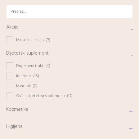
Akcije
-
Mesečna akcija
(9)
Dijetetski suplementi
-
Digestivni trakt
(4)
Imunitet
(15)
Minerali
(0)
Ostali dijetetski suplementi
(17)
Kozmetika
+
Higijena
+