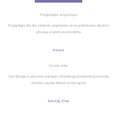
Pregledajte svoju korpu
Pogledajte šta ste odabrali i pripremite se za jedinstveno iskustvo
uživanja u našim proizvodima.
Korpa
Povrat robe
Sve detalje o uslovima vraćanja i efundacije poručenih proizvoda
možete saynati klikom na link ispod.
Saznaj Više