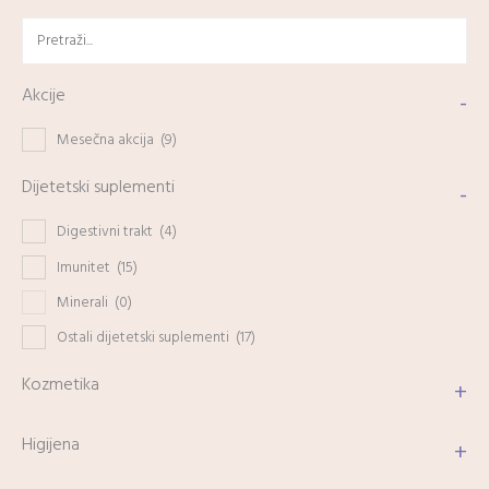
Akcije
-
Mesečna akcija
(9)
Dijetetski suplementi
-
Digestivni trakt
(4)
Imunitet
(15)
Minerali
(0)
Ostali dijetetski suplementi
(17)
Kozmetika
+
Higijena
+