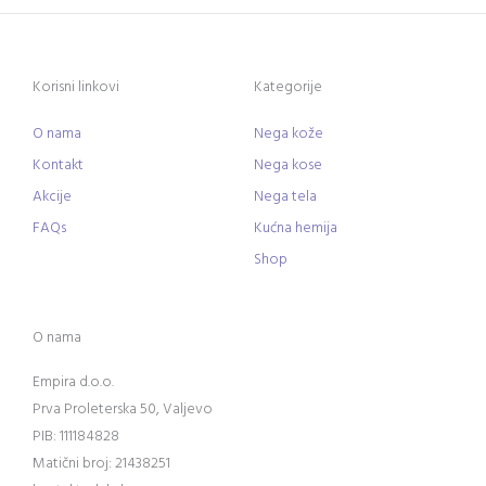
Korisni linkovi
Kategorije
O nama
Nega kože
Kontakt
Nega kose
Akcije
Nega tela
FAQs
Kućna hemija
Shop
O nama
Empira d.o.o.
Prva Proleterska 50, Valjevo
PIB: 111184828
Matični broj: 21438251