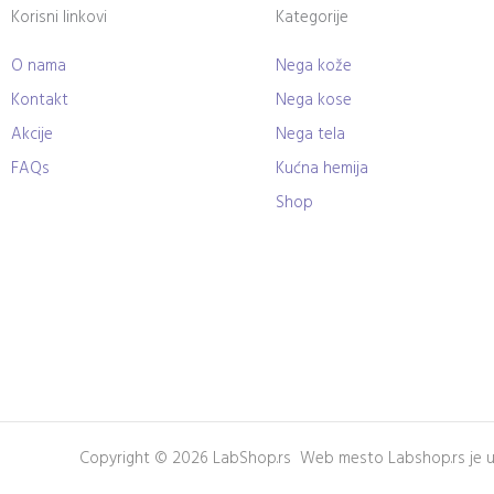
Korisni linkovi
Kategorije
O nama
Nega kože
Kontakt
Nega kose
Akcije
Nega tela
FAQs
Kućna hemija
Shop
Copyright © 2026 LabShop.rs Web mesto Labshop.rs je u v