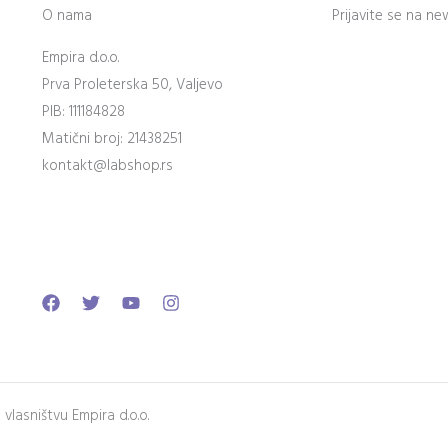
O nama
Prijavite se na ne
Empira d.o.o.
Prva Proleterska 50, Valjevo
PIB: 111184828
Matični broj: 21438251
kontakt@labshop.rs
Facebook
Twitter
Youtube
Instagram
lasništvu Empira d.o.o.