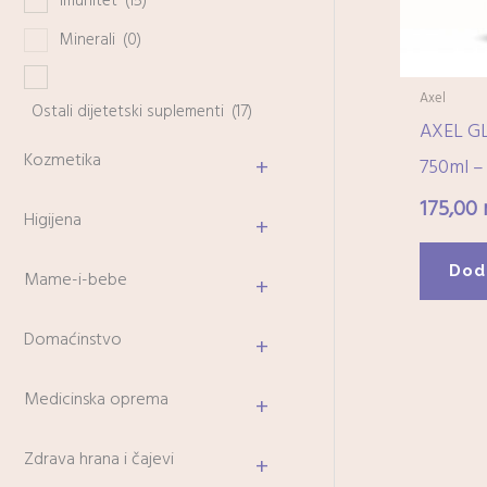
Imunitet
(15)
Minerali
(0)
Axel
Ostali dijetetski suplementi
(17)
AXEL GL
Kozmetika
+
750ml – 
175,00
Higijena
+
Dod
Mame-i-bebe
+
Domaćinstvo
+
Medicinska oprema
+
Zdrava hrana i čajevi
+