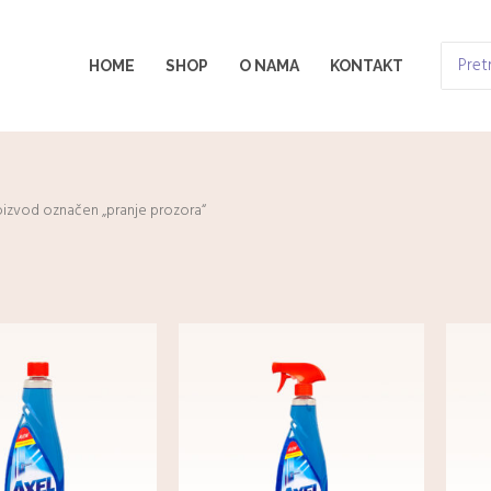
Search
HOME
SHOP
O NAMA
KONTAKT
for:
oizvod označen „pranje prozora“