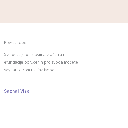
Povrat robe
Sve detalje o uslovima vraćanja i
efundacije poručenih proizvoda možete
saynati klikom na link ispod.
Saznaj Više