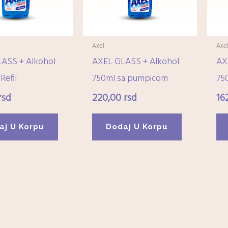
Axel
Axe
ASS + Alkohol
AXEL GLASS + Alkohol
AX
Refil
750ml sa pumpicom
750
rsd
220,00
rsd
16
aj U Korpu
Dodaj U Korpu