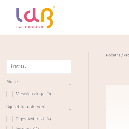
Pređi
na
sadržaj
Početna
/ Pr
Akcije
-
Mesečna akcija
(9)
Dijetetski suplementi
-
Digestivni trakt
(4)