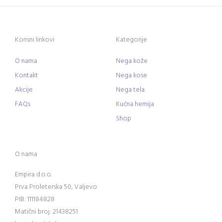
Korisni linkovi
Kategorije
O nama
Nega kože
Kontakt
Nega kose
Akcije
Nega tela
FAQs
Kućna hemija
Shop
O nama
Empira d.o.o.
Prva Proleterska 50, Valjevo
PIB: 111184828
Matični broj: 21438251