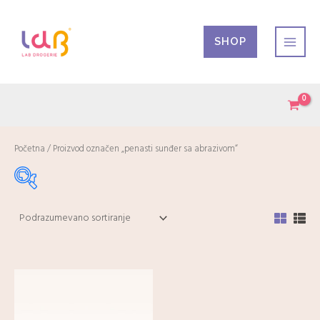
Pređi
na
SHOP
sadržaj
Početna
/ Proizvod označen „penasti sunđer sa abrazivom“
Akcije
-
Mesečna akcija
(9)
Dijetetski suplementi
-
Digestivni trakt
(4)