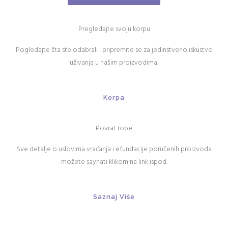
Pregledajte svoju korpu
Pogledajte šta ste odabrali i pripremite se za jedinstveno iskustvo
uživanja u našim proizvodima.
Korpa
Povrat robe
Sve detalje o uslovima vraćanja i efundacije poručenih proizvoda
možete saynati klikom na link ispod.
Saznaj Više