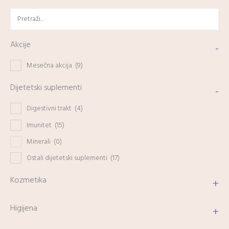
Akcije
-
Mesečna akcija
(9)
Dijetetski suplementi
-
Digestivni trakt
(4)
Imunitet
(15)
Minerali
(0)
Ostali dijetetski suplementi
(17)
Kozmetika
+
Higijena
+