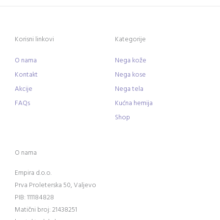
Korisni linkovi
Kategorije
O nama
Nega kože
Kontakt
Nega kose
Akcije
Nega tela
FAQs
Kućna hemija
Shop
O nama
Empira d.o.o.
Prva Proleterska 50, Valjevo
PIB: 111184828
Matični broj: 21438251