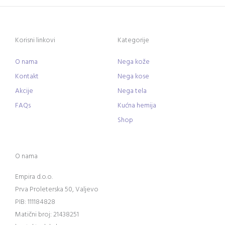
Korisni linkovi
Kategorije
O nama
Nega kože
Kontakt
Nega kose
Akcije
Nega tela
FAQs
Kućna hemija
Shop
O nama
Empira d.o.o.
Prva Proleterska 50, Valjevo
PIB: 111184828
Matični broj: 21438251