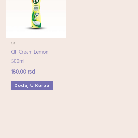
Imunitet
(15)
Minerali
(0)
Ostali dijetetski suplementi
(17)
Kozmetika
+
Cif
CIF Cream Lemon
Higijena
+
500ml
180,00
rsd
Mame-i-bebe
+
Dodaj U Korpu
Domaćinstvo
+
Medicinska oprema
+
Zdrava hrana i čajevi
+