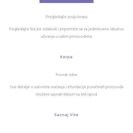
Pregledajte svoju korpu
Pogledajte šta ste odabrali i pripremite se za jedinstveno iskustvo
uživanja u našim proizvodima.
Korpa
Povrat robe
Sve detalje o uslovima vraćanja i efundacije poručenih proizvoda
možete saynati klikom na link ispod.
Saznaj Više