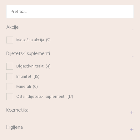
Akcije
-
Mesečna akcija
(9)
Dijetetski suplementi
-
Digestivni trakt
(4)
Imunitet
(15)
Minerali
(0)
Ostali dijetetski suplementi
(17)
Kozmetika
+
Higijena
+