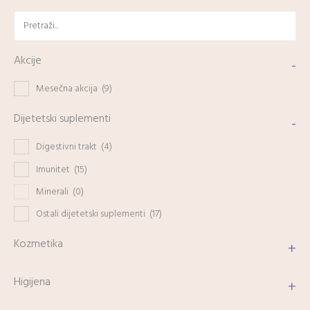
Akcije
-
Mesečna akcija
(9)
Dijetetski suplementi
-
Digestivni trakt
(4)
Imunitet
(15)
Minerali
(0)
Ostali dijetetski suplementi
(17)
Kozmetika
+
Higijena
+