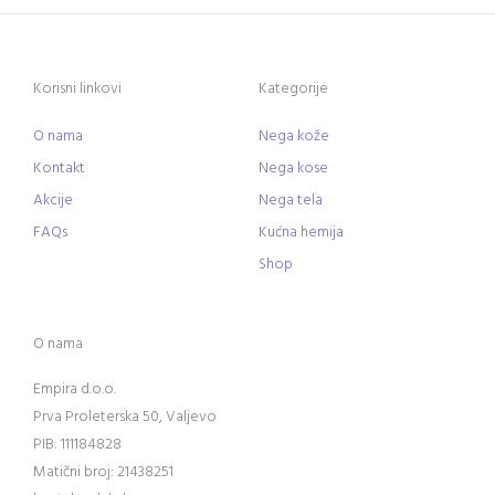
Korisni linkovi
Kategorije
O nama
Nega kože
Kontakt
Nega kose
Akcije
Nega tela
FAQs
Kućna hemija
Shop
O nama
Empira d.o.o.
Prva Proleterska 50, Valjevo
PIB: 111184828
Matični broj: 21438251