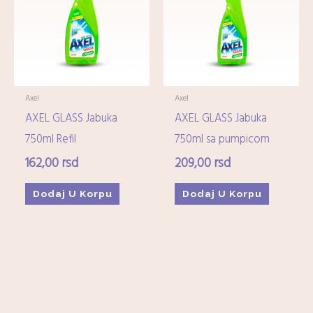
Imunitet
(15)
Minerali
(0)
Ostali dijetetski suplementi
(17)
Kozmetika
+
Axel
Axel
AXEL GLASS Jabuka
AXEL GLASS Jabuka
Higijena
+
750ml Refil
750ml sa pumpicom
162,00
rsd
209,00
rsd
Mame-i-bebe
+
Dodaj U Korpu
Dodaj U Korpu
Domaćinstvo
+
Medicinska oprema
+
Zdrava hrana i čajevi
+