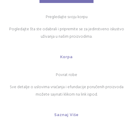
Pregledajte svoju korpu
Pogledajte šta ste odabrali i pripremite se za jedinstveno iskustvo
uživanja u našim proizvodima.
Korpa
Povrat robe
Sve detalje o uslovima vraćanja i efundacije poručenih proizvoda
možete saynati klikom na link ispod.
Saznaj Više