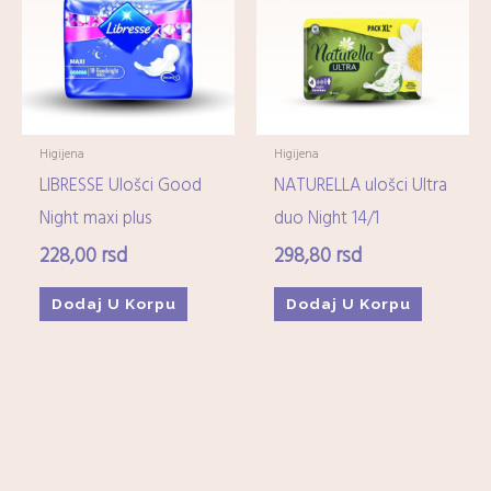
Imunitet
(15)
Minerali
(0)
Ostali dijetetski suplementi
(17)
Kozmetika
+
Higijena
Higijena
LIBRESSE Ulošci Good
NATURELLA ulošci Ultra
Higijena
+
Night maxi plus
duo Night 14/1
228,00
rsd
298,80
rsd
Mame-i-bebe
+
Dodaj U Korpu
Dodaj U Korpu
Domaćinstvo
+
Medicinska oprema
+
Zdrava hrana i čajevi
+