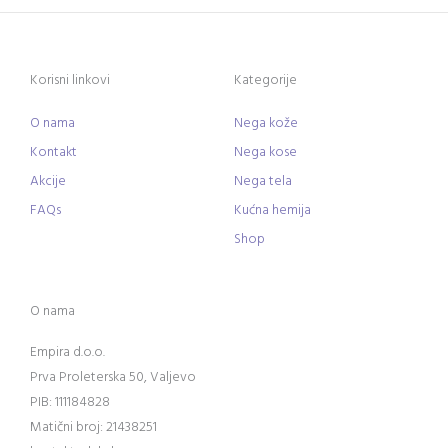
Korisni linkovi
Kategorije
O nama
Nega kože
Kontakt
Nega kose
Akcije
Nega tela
FAQs
Kućna hemija
Shop
O nama
Empira d.o.o.
Prva Proleterska 50, Valjevo
PIB: 111184828
Matični broj: 21438251