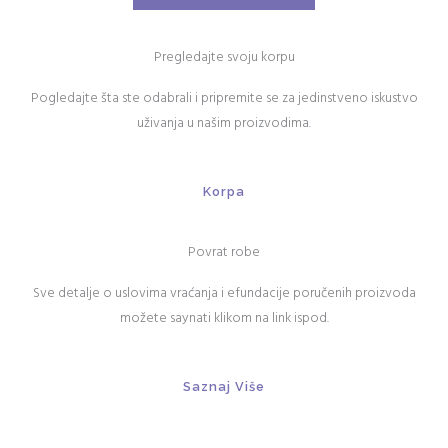
Pregledajte svoju korpu
Pogledajte šta ste odabrali i pripremite se za jedinstveno iskustvo
uživanja u našim proizvodima.
Korpa
Povrat robe
Sve detalje o uslovima vraćanja i efundacije poručenih proizvoda
možete saynati klikom na link ispod.
Saznaj Više