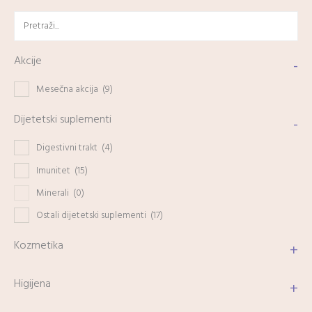
Akcije
-
Mesečna akcija
(9)
Dijetetski suplementi
-
Digestivni trakt
(4)
Imunitet
(15)
Minerali
(0)
Ostali dijetetski suplementi
(17)
Kozmetika
+
Higijena
+