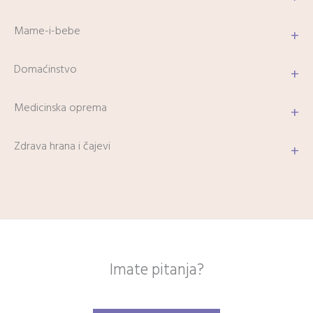
Mame-i-bebe
+
Domaćinstvo
+
Medicinska oprema
+
Zdrava hrana i čajevi
+
Imate pitanja?