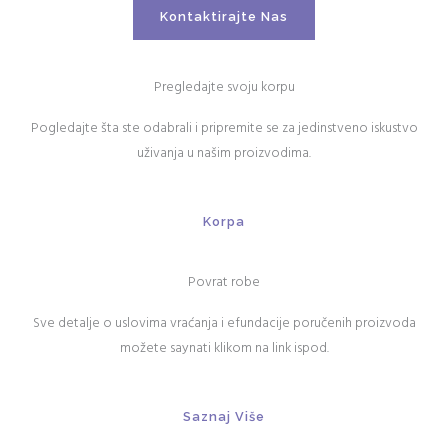
Kontaktirajte Nas
Pregledajte svoju korpu
Pogledajte šta ste odabrali i pripremite se za jedinstveno iskustvo
uživanja u našim proizvodima.
Korpa
Povrat robe
Sve detalje o uslovima vraćanja i efundacije poručenih proizvoda
možete saynati klikom na link ispod.
Saznaj Više