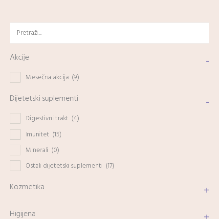
Akcije
-
Mesečna akcija
(9)
Dijetetski suplementi
-
Digestivni trakt
(4)
Imunitet
(15)
Minerali
(0)
Ostali dijetetski suplementi
(17)
Kozmetika
+
Higijena
+