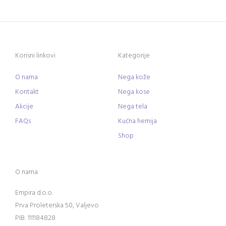
Korisni linkovi
Kategorije
O nama
Nega kože
Kontakt
Nega kose
Akcije
Nega tela
FAQs
Kućna hemija
Shop
O nama
Empira d.o.o.
Prva Proleterska 50, Valjevo
PIB: 111184828