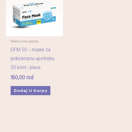
Imunitet
(15)
Minerali
(0)
Ostali dijetetski suplementi
(17)
Kozmetika
+
Medicinska oprema
DFM 50 – maske za
Higijena
+
jednokratnu upotrebu
50 kom.- plava
Mame-i-bebe
+
180,00
rsd
Domaćinstvo
+
Dodaj U Korpu
Medicinska oprema
+
Zdrava hrana i čajevi
+