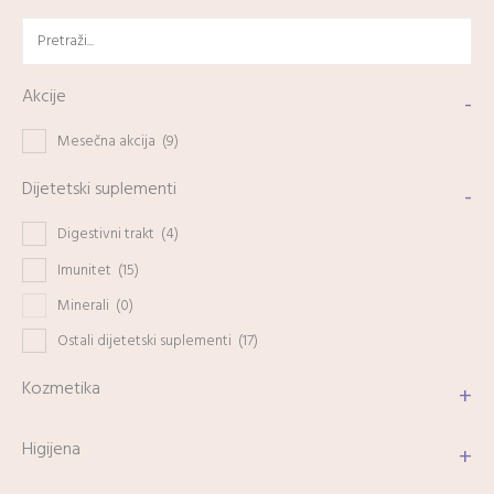
Akcije
-
Mesečna akcija
(9)
Dijetetski suplementi
-
Digestivni trakt
(4)
Imunitet
(15)
Minerali
(0)
Ostali dijetetski suplementi
(17)
Kozmetika
+
Higijena
+