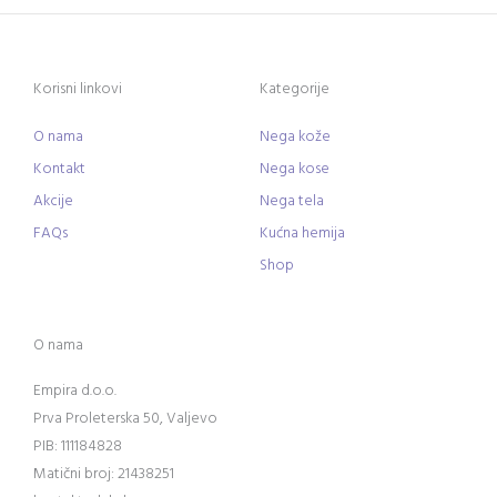
Korisni linkovi
Kategorije
O nama
Nega kože
Kontakt
Nega kose
Akcije
Nega tela
FAQs
Kućna hemija
Shop
O nama
Empira d.o.o.
Prva Proleterska 50, Valjevo
PIB: 111184828
Matični broj: 21438251