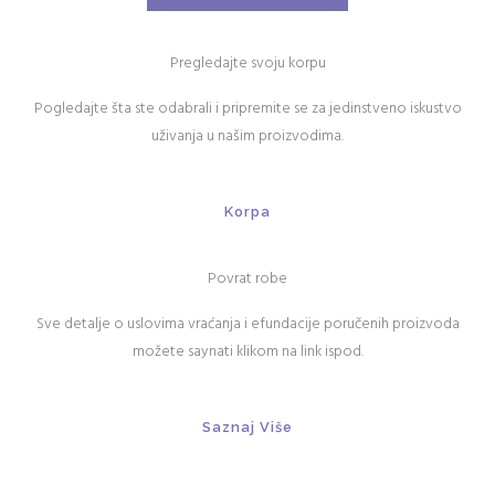
Pregledajte svoju korpu
Pogledajte šta ste odabrali i pripremite se za jedinstveno iskustvo
uživanja u našim proizvodima.
Korpa
Povrat robe
Sve detalje o uslovima vraćanja i efundacije poručenih proizvoda
možete saynati klikom na link ispod.
Saznaj Više