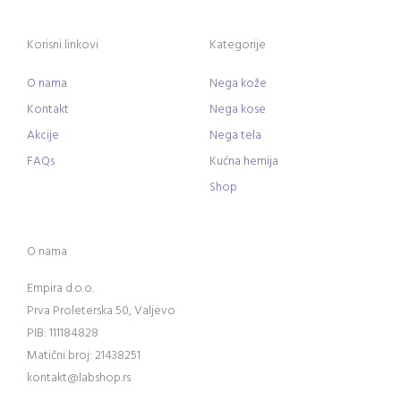
Korisni linkovi
Kategorije
O nama
Nega kože
Kontakt
Nega kose
Akcije
Nega tela
FAQs
Kućna hemija
Shop
O nama
Empira d.o.o.
Prva Proleterska 50, Valjevo
PIB: 111184828
Matični broj: 21438251
kontakt@labshop.rs