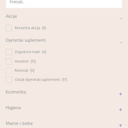
Akcije
-
Mesečna akcija
(9)
Dijetetski suplementi
-
Digestivni trakt
(4)
Imunitet
(15)
Minerali
(0)
Ostali dijetetski suplementi
(17)
Kozmetika
+
Higijena
+
Mame-i-bebe
+