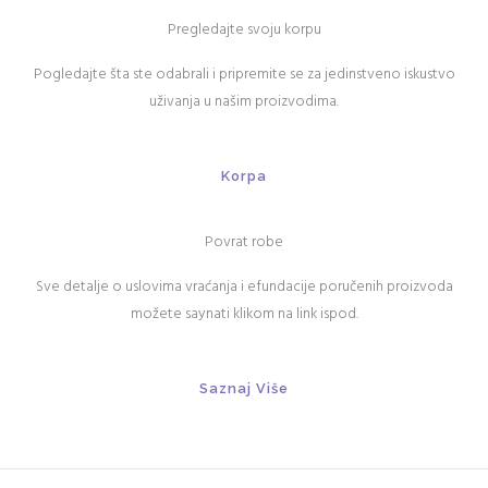
Pregledajte svoju korpu
Pogledajte šta ste odabrali i pripremite se za jedinstveno iskustvo
uživanja u našim proizvodima.
Korpa
Povrat robe
Sve detalje o uslovima vraćanja i efundacije poručenih proizvoda
možete saynati klikom na link ispod.
Saznaj Više