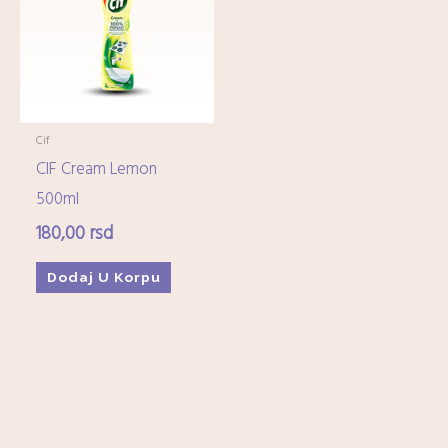
Imunitet
(15)
Minerali
(0)
Ostali dijetetski suplementi
(17)
Kozmetika
+
Cif
CIF Cream Lemon
Higijena
+
500ml
180,00
rsd
Mame-i-bebe
+
Dodaj U Korpu
Domaćinstvo
+
Medicinska oprema
+
Zdrava hrana i čajevi
+