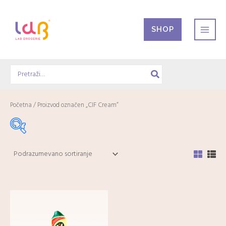
Pređi
na
SHOP
sadržaj
Search
for:
Početna
/ Proizvod označen „CIF Cream“
Akcije
-
Mesečna akcija
(9)
Dijetetski suplementi
-
Digestivni trakt
(4)