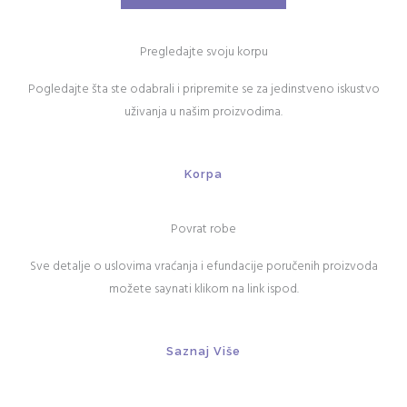
Pregledajte svoju korpu
Pogledajte šta ste odabrali i pripremite se za jedinstveno iskustvo
uživanja u našim proizvodima.
Korpa
Povrat robe
Sve detalje o uslovima vraćanja i efundacije poručenih proizvoda
možete saynati klikom na link ispod.
Saznaj Više