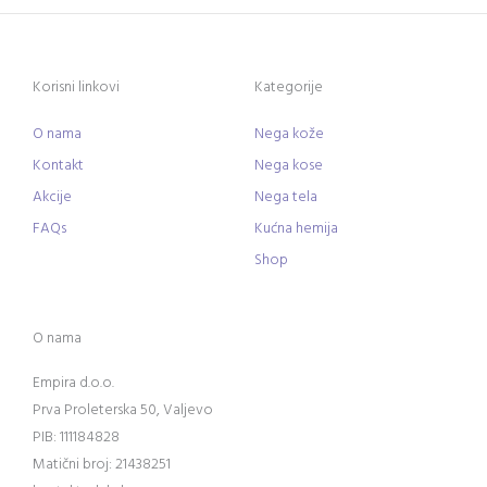
Korisni linkovi
Kategorije
O nama
Nega kože
Kontakt
Nega kose
Akcije
Nega tela
FAQs
Kućna hemija
Shop
O nama
Empira d.o.o.
Prva Proleterska 50, Valjevo
PIB: 111184828
Matični broj: 21438251