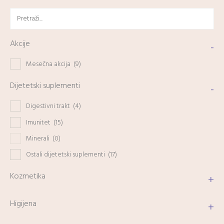
Akcije
-
Mesečna akcija
(9)
Dijetetski suplementi
-
Digestivni trakt
(4)
Imunitet
(15)
Minerali
(0)
Ostali dijetetski suplementi
(17)
Kozmetika
+
Higijena
+