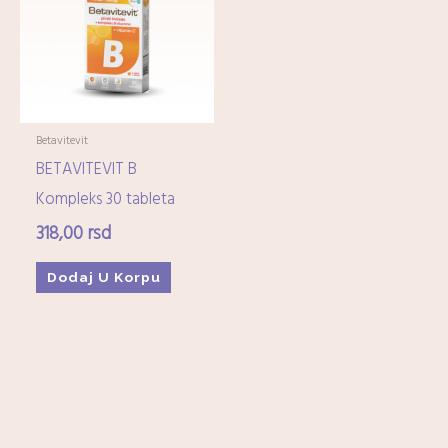
Imunitet
(15)
Minerali
(0)
Ostali dijetetski suplementi
(17)
Kozmetika
+
Betavitevit
BETAVITEVIT B
Higijena
+
Kompleks 30 tableta
318,00
rsd
Mame-i-bebe
+
Dodaj U Korpu
Domaćinstvo
+
Medicinska oprema
+
Zdrava hrana i čajevi
+