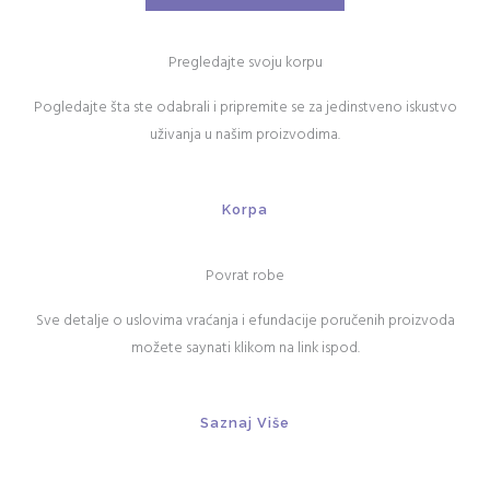
Pregledajte svoju korpu
Pogledajte šta ste odabrali i pripremite se za jedinstveno iskustvo
uživanja u našim proizvodima.
Korpa
Povrat robe
Sve detalje o uslovima vraćanja i efundacije poručenih proizvoda
možete saynati klikom na link ispod.
Saznaj Više