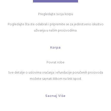
Pregledajte svoju korpu
Pogledajte šta ste odabrali i pripremite se za jedinstveno iskustvo
uživanja u našim proizvodima.
Korpa
Povrat robe
Sve detalje o uslovima vraćanja i efundacije poručenih proizvoda
možete saynati klikom na link ispod.
Saznaj Više