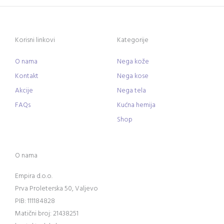
Korisni linkovi
Kategorije
O nama
Nega kože
Kontakt
Nega kose
Akcije
Nega tela
FAQs
Kućna hemija
Shop
O nama
Empira d.o.o.
Prva Proleterska 50, Valjevo
PIB: 111184828
Matični broj: 21438251