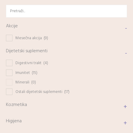
Akcije
-
Mesečna akcija
(9)
Dijetetski suplementi
-
Digestivni trakt
(4)
Imunitet
(15)
Minerali
(0)
Ostali dijetetski suplementi
(17)
Kozmetika
+
Higijena
+