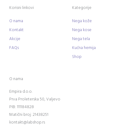
Korisni linkovi
Kategorije
O nama
Nega kože
Kontakt
Nega kose
Akcije
Nega tela
FAQs
Kućna hemija
Shop
O nama
Empira d.o.o.
Prva Proleterska 50, Valjevo
PIB: 111184828
Matični broj: 21438251
kontakt@labshop.rs