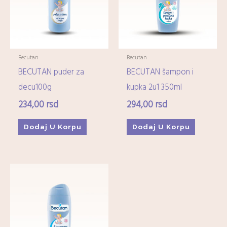
Becutan
Becutan
BECUTAN puder za
BECUTAN šampon i
decu100g
kupka 2u1 350ml
234,00
rsd
294,00
rsd
Dodaj U Korpu
Dodaj U Korpu