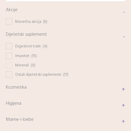
Akcije
-
Mesečna akcija
(9)
Dijetetski suplementi
-
Digestivni trakt
(4)
Imunitet
(15)
Minerali
(0)
Ostali dijetetski suplementi
(17)
Kozmetika
+
Higijena
+
Mame-i-bebe
+