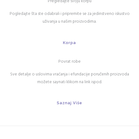
Pregledajte svoju korpu
Pogledajte šta ste odabrali i pripremite se za jedinstveno iskustvo
uživanja u našim proizvodima.
Korpa
Povrat robe
Sve detalje o uslovima vraćanja i efundacije poručenih proizvoda
možete saynati klikom na link ispod.
Saznaj Više