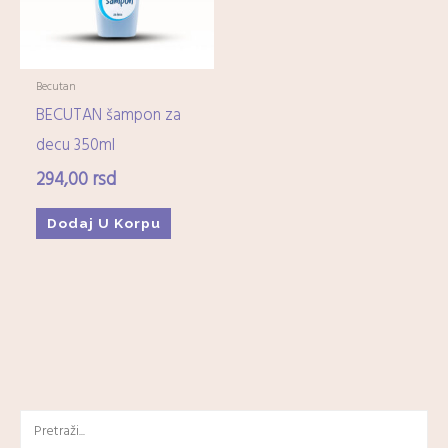
Becutan
BECUTAN šampon za
decu 350ml
294,00
rsd
Dodaj U Korpu