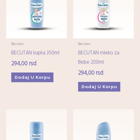
Imunitet
(15)
Minerali
(0)
Ostali dijetetski suplementi
(17)
Kozmetika
+
Becutan
Becutan
BECUTAN kupka 350ml
BECUTAN mleko za
Higijena
+
Bebe 200ml
294,00
rsd
294,00
rsd
Mame-i-bebe
+
Dodaj U Korpu
Dodaj U Korpu
Domaćinstvo
+
Medicinska oprema
+
Zdrava hrana i čajevi
+