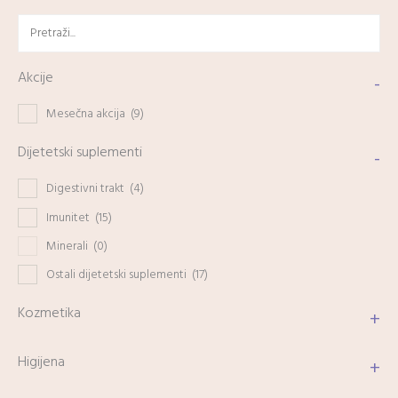
Akcije
-
Mesečna akcija
(9)
Dijetetski suplementi
-
Digestivni trakt
(4)
Imunitet
(15)
Minerali
(0)
Ostali dijetetski suplementi
(17)
Kozmetika
+
Higijena
+