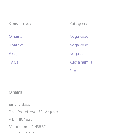
Korisni linkovi
Kategorije
O nama
Nega kože
Kontakt
Nega kose
Akcije
Nega tela
FAQs
Kućna hemija
Shop
O nama
Empira d.o.o.
Prva Proleterska 50, Valjevo
PIB: 111184828
Matični broj: 21438251