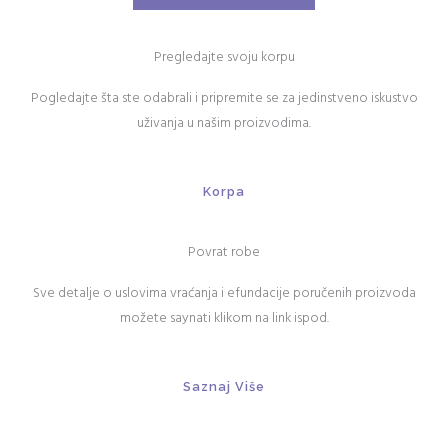
Pregledajte svoju korpu
Pogledajte šta ste odabrali i pripremite se za jedinstveno iskustvo
uživanja u našim proizvodima.
Korpa
Povrat robe
Sve detalje o uslovima vraćanja i efundacije poručenih proizvoda
možete saynati klikom na link ispod.
Saznaj Više