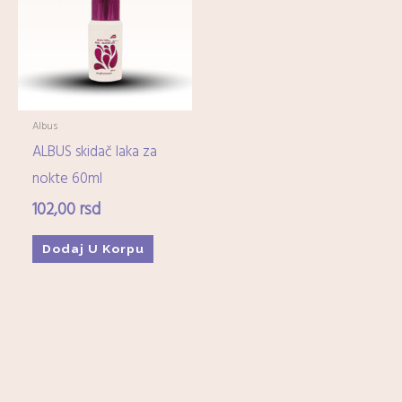
Imunitet
(15)
Minerali
(0)
Ostali dijetetski suplementi
(17)
Kozmetika
+
Albus
ALBUS skidač laka za
Higijena
+
nokte 60ml
102,00
rsd
Mame-i-bebe
+
Dodaj U Korpu
Domaćinstvo
+
Medicinska oprema
+
Zdrava hrana i čajevi
+