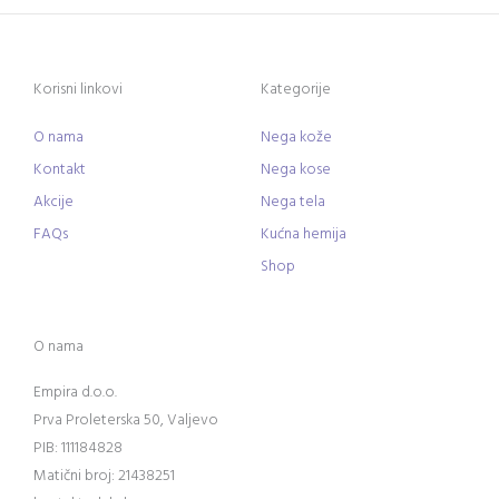
Korisni linkovi
Kategorije
O nama
Nega kože
Kontakt
Nega kose
Akcije
Nega tela
FAQs
Kućna hemija
Shop
O nama
Empira d.o.o.
Prva Proleterska 50, Valjevo
PIB: 111184828
Matični broj: 21438251