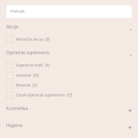
Akcije
-
Mesečna akcija
(9)
Dijetetski suplementi
-
Digestivni trakt
(4)
Imunitet
(15)
Minerali
(0)
Ostali dijetetski suplementi
(17)
Kozmetika
+
Higijena
+