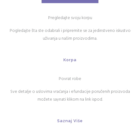
Pregledajte svoju korpu
Pogledajte šta ste odabrali i pripremite se za jedinstveno iskustvo
uživanja u našim proizvodima.
Korpa
Povrat robe
Sve detalje o uslovima vraćanja i efundacije poručenih proizvoda
možete saynati klikom na link ispod.
Saznaj Više