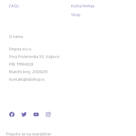
FAQs
Kućna hemija
Shop
O nama
Empira d.o.o.
Prva Proleterska 50, Valjevo
PIB: 111184828
Matični broj: 21438251
kontakt@labshop.rs
Facebook
Twitter
Youtube
Instagram
Prijavite se na newsletter