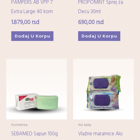
PAMPERS AB VPP 7
PROPOMINT Sprej za
Extra Large 40 kom
Decu 30ml
1.879,00
rsd
690,00
rsd
Dodaj U Korpu
Dodaj U Korpu
Kozmetika
Alo baby
SEBAMED Sapun 100g
Vlažne maramice Alo