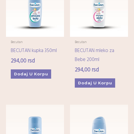
Imunitet
(15)
Minerali
(0)
Ostali dijetetski suplementi
(17)
Kozmetika
+
Becutan
Becutan
BECUTAN kupka 350ml
BECUTAN mleko za
Higijena
+
Bebe 200ml
294,00
rsd
294,00
rsd
Mame-i-bebe
+
Dodaj U Korpu
Dodaj U Korpu
Domaćinstvo
+
Medicinska oprema
+
Zdrava hrana i čajevi
+