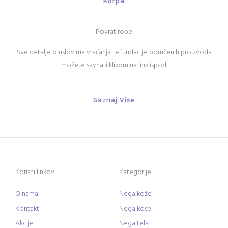
Korpa
Povrat robe
Sve detalje o uslovima vraćanja i efundacije poručenih proizvoda
možete saynati klikom na link ispod.
Saznaj Više
Korisni linkovi
Kategorije
O nama
Nega kože
Kontakt
Nega kose
Akcije
Nega tela