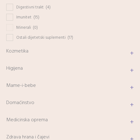
Digestivni trakt
(4)
Imunitet
(15)
Minerali
(0)
Ostali dijetetski suplementi
(17)
Kozmetika
+
Higijena
+
Mame-i-bebe
+
Domaćinstvo
+
Medicinska oprema
+
Zdrava hrana i čajevi
+