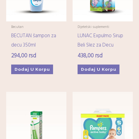
Becutan
Dijetetski suplementi
BECUTAN šampon za
LUNAC Expulmo Sirup
decu 350ml
Beli Slez za Decu
294,00
rsd
438,00
rsd
Dodaj U Korpu
Dodaj U Korpu