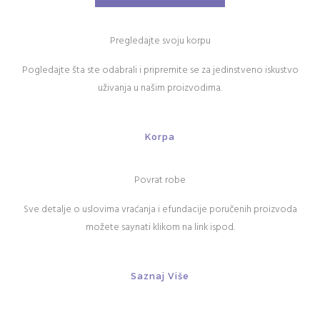
Pregledajte svoju korpu
Pogledajte šta ste odabrali i pripremite se za jedinstveno iskustvo
uživanja u našim proizvodima.
Korpa
Povrat robe
Sve detalje o uslovima vraćanja i efundacije poručenih proizvoda
možete saynati klikom na link ispod.
Saznaj Više