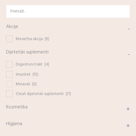
Akcije
-
Mesečna akcija
(9)
Dijetetski suplementi
-
Digestivni trakt
(4)
Imunitet
(15)
Minerali
(0)
Ostali dijetetski suplementi
(17)
Kozmetika
+
Higijena
+