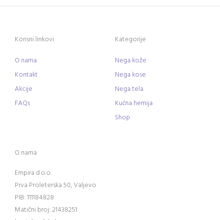
Korisni linkovi
Kategorije
O nama
Nega kože
Kontakt
Nega kose
Akcije
Nega tela
FAQs
Kućna hemija
Shop
O nama
Empira d.o.o.
Prva Proleterska 50, Valjevo
PIB: 111184828
Matični broj: 21438251