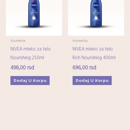
Imunitet
(15)
Minerali
(0)
Ostali dijetetski suplementi
(17)
Kozmetika
+
Kozmetika
Kozmetika
NIVEA mleko za telo
NIVEA mleko za telo
Higijena
+
Nourishing 250ml
Rich Nourishing 400ml
498,00
rsd
696,00
rsd
Mame-i-bebe
+
Dodaj U Korpu
Dodaj U Korpu
Domaćinstvo
+
Medicinska oprema
+
Zdrava hrana i čajevi
+