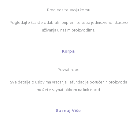
Pregledajte svoju korpu
Pogledajte šta ste odabrali i pripremite se za jedinstveno iskustvo
uživanja u našim proizvodima.
Korpa
Povrat robe
Sve detalje o uslovima vraćanja i efundacije poručenih proizvoda
možete saynati klikom na link ispod.
Saznaj Više