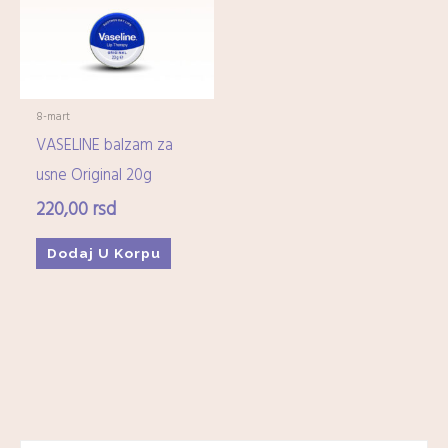
8-mart
VASELINE balzam za
usne Original 20g
220,00
rsd
Dodaj U Korpu