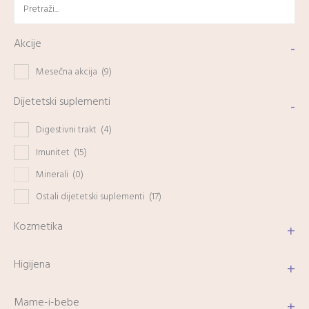
Akcije
-
Mesečna akcija
(9)
Dijetetski suplementi
-
Digestivni trakt
(4)
Imunitet
(15)
Minerali
(0)
Ostali dijetetski suplementi
(17)
Kozmetika
+
Higijena
+
Mame-i-bebe
+