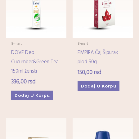
Imunitet
(15)
Minerali
(0)
Ostali dijetetski suplementi
(17)
Kozmetika
+
8-mart
8-mart
DOVE Deo
EMPIRA Čaj Šipurak
Higijena
+
Cucumber&Green Tea
plod 50g
150ml ženski
150,00
rsd
Mame-i-bebe
+
336,00
rsd
Dodaj U Korpu
Domaćinstvo
+
Dodaj U Korpu
Medicinska oprema
+
Zdrava hrana i čajevi
+