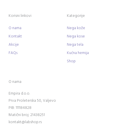
Korisni linkovi
Kategorije
O nama
Nega kože
Kontakt
Nega kose
Akcije
Nega tela
FAQs
Kućna hemija
Shop
O nama
Empira d.o.o.
Prva Proleterska 50, Valjevo
PIB: 111184828
Matični broj: 21438251
kontakt@labshop.rs