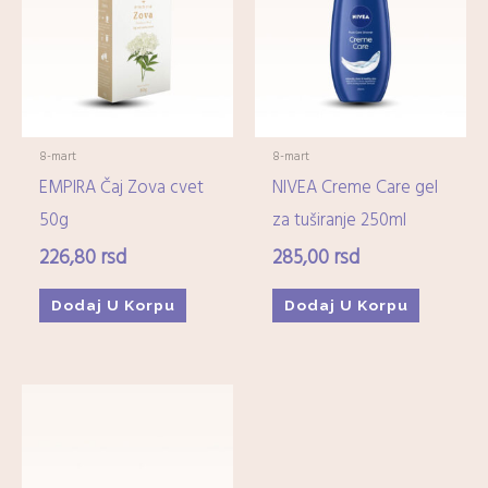
8-mart
8-mart
EMPIRA Čaj Zova cvet
NIVEA Creme Care gel
50g
za tuširanje 250ml
226,80
rsd
285,00
rsd
Dodaj U Korpu
Dodaj U Korpu