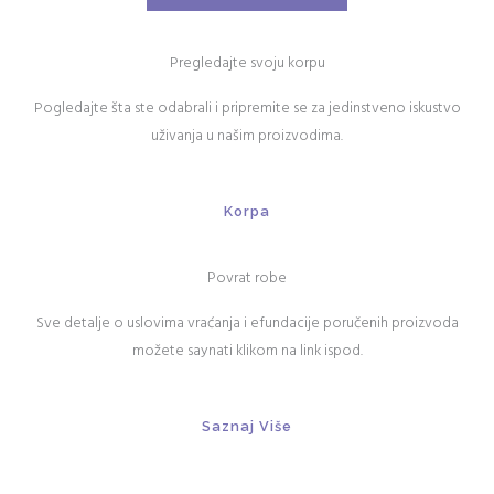
Pregledajte svoju korpu
Pogledajte šta ste odabrali i pripremite se za jedinstveno iskustvo
uživanja u našim proizvodima.
Korpa
Povrat robe
Sve detalje o uslovima vraćanja i efundacije poručenih proizvoda
možete saynati klikom na link ispod.
Saznaj Više