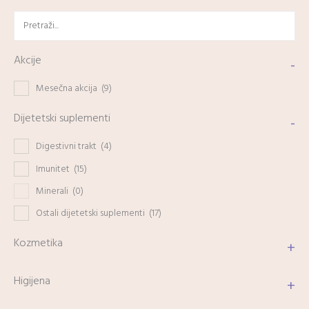
Akcije
-
Mesečna akcija
(9)
Dijetetski suplementi
-
Digestivni trakt
(4)
Imunitet
(15)
Minerali
(0)
Ostali dijetetski suplementi
(17)
Kozmetika
+
Higijena
+