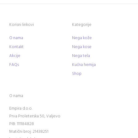
Korisni linkovi
Kategorije
O nama
Nega kože
Kontakt
Nega kose
Akcije
Nega tela
FAQs
Kućna hemija
Shop
O nama
Empira d.o.o.
Prva Proleterska 50, Valjevo
PIB: 111184828
Matični broj: 21438251