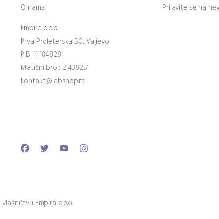
O nama
Prijavite se na ne
Empira d.o.o.
Prva Proleterska 50, Valjevo
PIB: 111184828
Matični broj: 21438251
kontakt@labshop.rs
Facebook
Twitter
Youtube
Instagram
lasništvu Empira d.o.o.