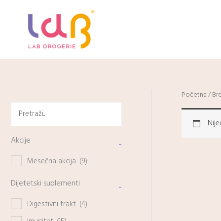
Pređi
na
sadržaj
Početna
/
Br
Nije
Akcije
-
Mesečna akcija
(9)
Dijetetski suplementi
-
Digestivni trakt
(4)