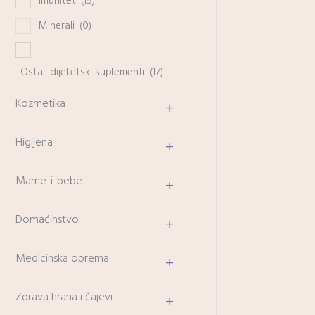
Imunitet
(15)
Minerali
(0)
Ostali dijetetski suplementi
(17)
Kozmetika
+
Higijena
+
Mame-i-bebe
+
Domaćinstvo
+
Medicinska oprema
+
Zdrava hrana i čajevi
+