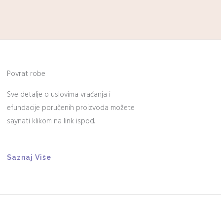
Povrat robe
Sve detalje o uslovima vraćanja i
efundacije poručenih proizvoda možete
saynati klikom na link ispod.
Saznaj Više