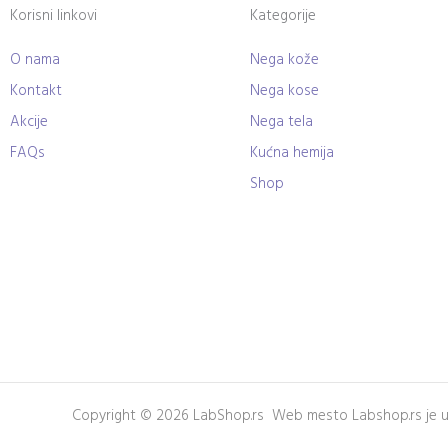
Korisni linkovi
Kategorije
O nama
Nega kože
Kontakt
Nega kose
Akcije
Nega tela
FAQs
Kućna hemija
Shop
Copyright © 2026 LabShop.rs Web mesto Labshop.rs je u v