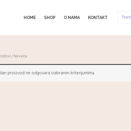
Search
HOME
SHOP
O NAMA
KONTAKT
for:
endovi
/ Nevena
dan proizvod ne odgovara izabranim kriterijumima.