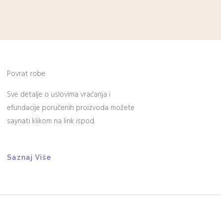
Povrat robe
Sve detalje o uslovima vraćanja i
efundacije poručenih proizvoda možete
saynati klikom na link ispod.
Saznaj Više