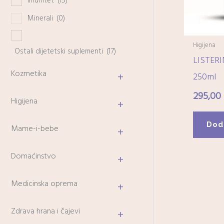
Imunitet
(15)
Minerali
(0)
Higijena
Ostali dijetetski suplementi
(17)
LISTERI
Kozmetika
+
250ml
295,00
Higijena
+
Dod
Mame-i-bebe
+
Domaćinstvo
+
Medicinska oprema
+
Zdrava hrana i čajevi
+