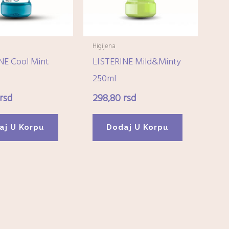
Higijena
NE Cool Mint
LISTERINE Mild&Minty
250ml
rsd
298,80
rsd
aj U Korpu
Dodaj U Korpu