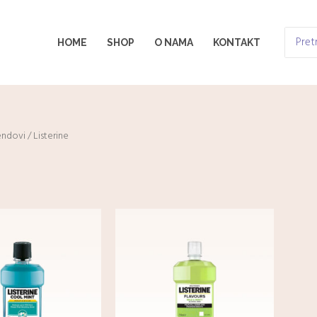
Search
HOME
SHOP
O NAMA
KONTAKT
for:
endovi
/ Listerine