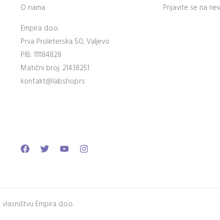
O nama
Prijavite se na ne
Empira d.o.o.
Prva Proleterska 50, Valjevo
PIB: 111184828
Matični broj: 21438251
kontakt@labshop.rs
Facebook
Twitter
Youtube
Instagram
lasništvu Empira d.o.o.