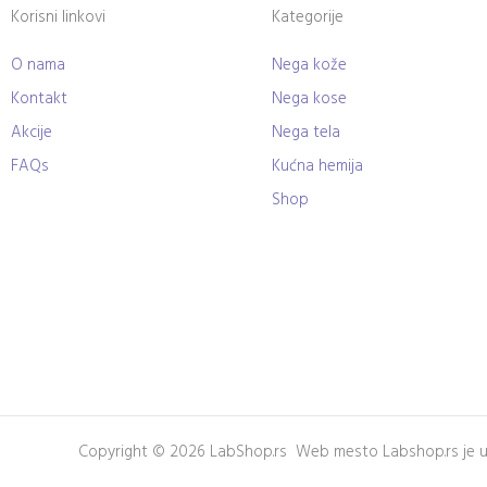
Korisni linkovi
Kategorije
O nama
Nega kože
Kontakt
Nega kose
Akcije
Nega tela
FAQs
Kućna hemija
Shop
Copyright © 2026 LabShop.rs Web mesto Labshop.rs je u v