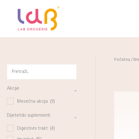
Pređi
na
sadržaj
Početna
/
Br
Akcije
-
Mesečna akcija
(9)
Dijetetski suplementi
-
Digestivni trakt
(4)