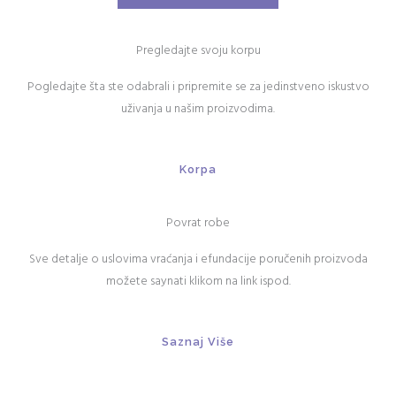
Pregledajte svoju korpu
Pogledajte šta ste odabrali i pripremite se za jedinstveno iskustvo
uživanja u našim proizvodima.
Korpa
Povrat robe
Sve detalje o uslovima vraćanja i efundacije poručenih proizvoda
možete saynati klikom na link ispod.
Saznaj Više