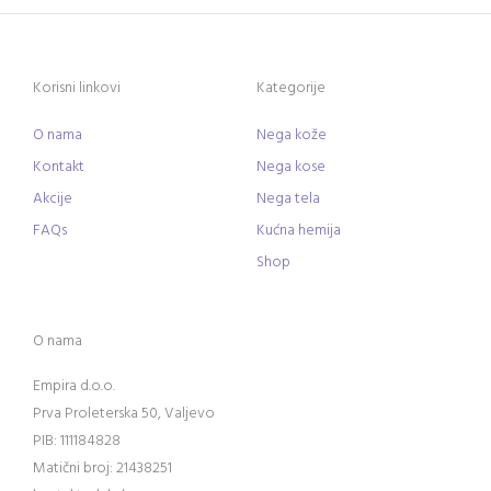
Korisni linkovi
Kategorije
O nama
Nega kože
Kontakt
Nega kose
Akcije
Nega tela
FAQs
Kućna hemija
Shop
O nama
Empira d.o.o.
Prva Proleterska 50, Valjevo
PIB: 111184828
Matični broj: 21438251