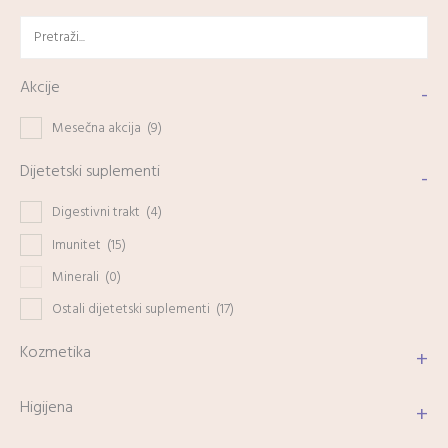
Akcije
-
Mesečna akcija
(9)
Dijetetski suplementi
-
Digestivni trakt
(4)
Imunitet
(15)
Minerali
(0)
Ostali dijetetski suplementi
(17)
Kozmetika
+
Higijena
+