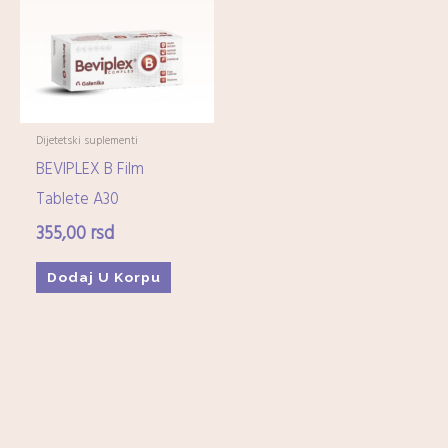
Imunitet
(15)
Minerali
(0)
Ostali dijetetski suplementi
(17)
Kozmetika
+
Dijetetski suplementi
BEVIPLEX B Film
Higijena
+
Tablete A30
355,00
rsd
Mame-i-bebe
+
Dodaj U Korpu
Domaćinstvo
+
Medicinska oprema
+
Zdrava hrana i čajevi
+