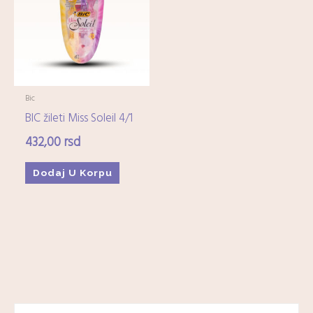
Imunitet
(15)
Minerali
(0)
Ostali dijetetski suplementi
(17)
Kozmetika
+
Bic
BIC žileti Miss Soleil 4/1
Higijena
+
432,00
rsd
Mame-i-bebe
+
Dodaj U Korpu
Domaćinstvo
+
Medicinska oprema
+
Zdrava hrana i čajevi
+