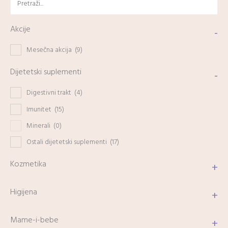
Akcije
-
Mesečna akcija
(9)
Dijetetski suplementi
-
Digestivni trakt
(4)
Imunitet
(15)
Minerali
(0)
Ostali dijetetski suplementi
(17)
Kozmetika
+
Higijena
+
Mame-i-bebe
+