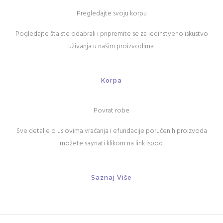
Pregledajte svoju korpu
Pogledajte šta ste odabrali i pripremite se za jedinstveno iskustvo
uživanja u našim proizvodima.
Korpa
Povrat robe
Sve detalje o uslovima vraćanja i efundacije poručenih proizvoda
možete saynati klikom na link ispod.
Saznaj Više