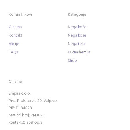
Korisni linkovi
Kategorije
O nama
Nega kože
Kontakt
Nega kose
Akcije
Nega tela
FAQs
Kućna hemija
Shop
O nama
Empira d.o.o.
Prva Proleterska 50, Valjevo
PIB: 111184828
Matični broj: 21438251
kontakt@labshop.rs