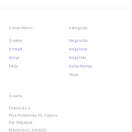
Korisni linkovi
Kategorije
O nama
Nega kože
Kontakt
Nega kose
Akcije
Nega tela
FAQs
Kućna hemija
Shop
O nama
Empira d.o.o.
Prva Proleterska 50, Valjevo
PIB: 111184828
Matični broj: 21438251