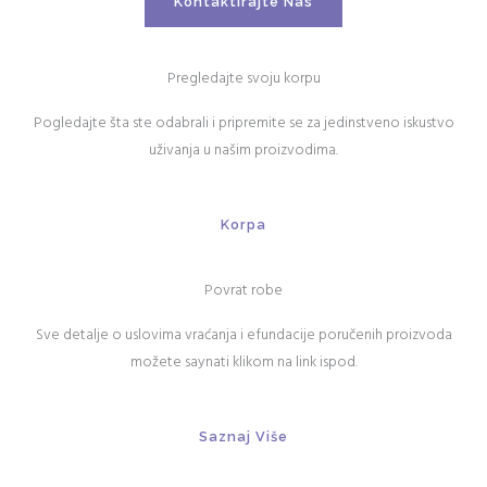
Kontaktirajte Nas
Pregledajte svoju korpu
Pogledajte šta ste odabrali i pripremite se za jedinstveno iskustvo
uživanja u našim proizvodima.
Korpa
Povrat robe
Sve detalje o uslovima vraćanja i efundacije poručenih proizvoda
možete saynati klikom na link ispod.
Saznaj Više