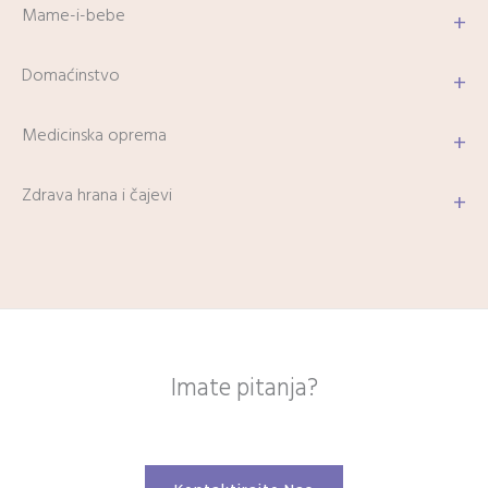
Mame-i-bebe
+
Domaćinstvo
+
Medicinska oprema
+
Zdrava hrana i čajevi
+
Imate pitanja?