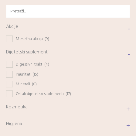
Akcije
-
Mesečna akcija
(9)
Dijetetski suplementi
-
Digestivni trakt
(4)
Imunitet
(15)
Minerali
(0)
Ostali dijetetski suplementi
(17)
Kozmetika
+
Higijena
+