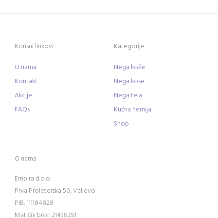
Korisni linkovi
Kategorije
O nama
Nega kože
Kontakt
Nega kose
Akcije
Nega tela
FAQs
Kućna hemija
Shop
O nama
Empira d.o.o.
Prva Proleterska 50, Valjevo
PIB: 111184828
Matični broj: 21438251