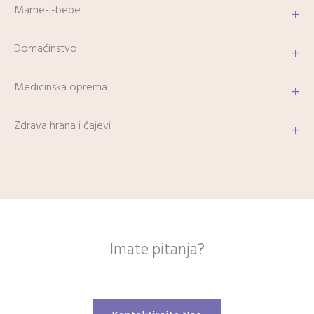
Mame-i-bebe
+
Domaćinstvo
+
Medicinska oprema
+
Zdrava hrana i čajevi
+
Imate pitanja?