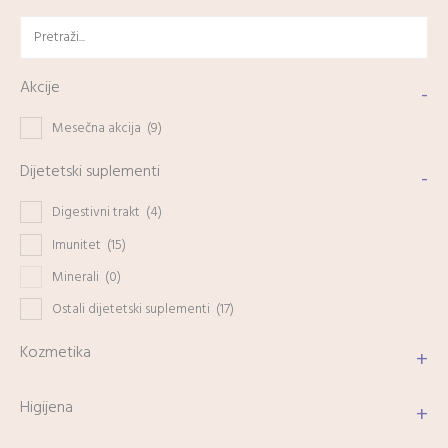
Akcije
-
Mesečna akcija
(9)
Dijetetski suplementi
-
Digestivni trakt
(4)
Imunitet
(15)
Minerali
(0)
Ostali dijetetski suplementi
(17)
Kozmetika
+
Higijena
+