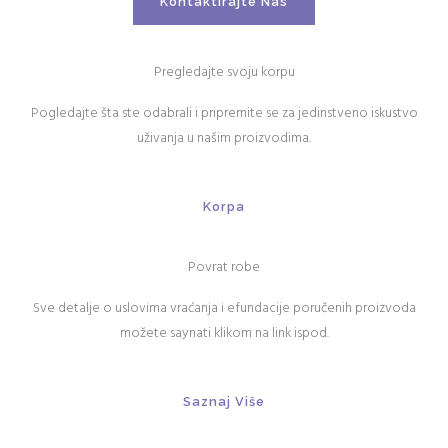
Kontaktirajte Nas
Pregledajte svoju korpu
Pogledajte šta ste odabrali i pripremite se za jedinstveno iskustvo
uživanja u našim proizvodima.
Korpa
Povrat robe
Sve detalje o uslovima vraćanja i efundacije poručenih proizvoda
možete saynati klikom na link ispod.
Saznaj Više