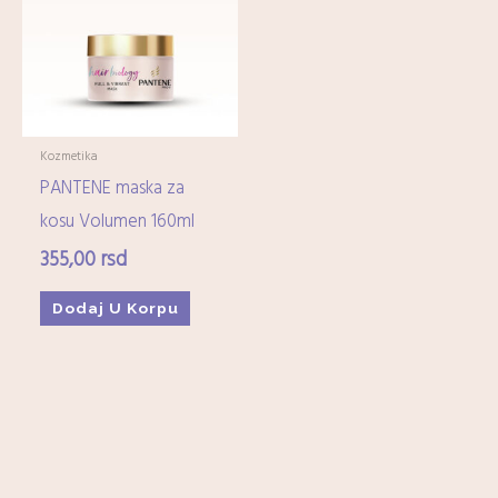
Imunitet
(15)
Minerali
(0)
Ostali dijetetski suplementi
(17)
Kozmetika
+
Kozmetika
PANTENE maska za
Higijena
+
kosu Volumen 160ml
355,00
rsd
Mame-i-bebe
+
Dodaj U Korpu
Domaćinstvo
+
Medicinska oprema
+
Zdrava hrana i čajevi
+