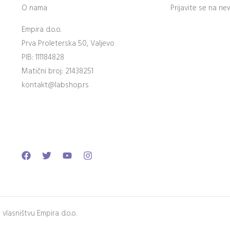
O nama
Prijavite se na ne
Empira d.o.o.
Prva Proleterska 50, Valjevo
PIB: 111184828
Matični broj: 21438251
kontakt@labshop.rs
Facebook
Twitter
Youtube
Instagram
lasništvu Empira d.o.o.