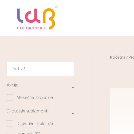
Pređi
na
sadržaj
Početna
/ Pr
Akcije
-
Mesečna akcija
(9)
Dijetetski suplementi
-
Digestivni trakt
(4)