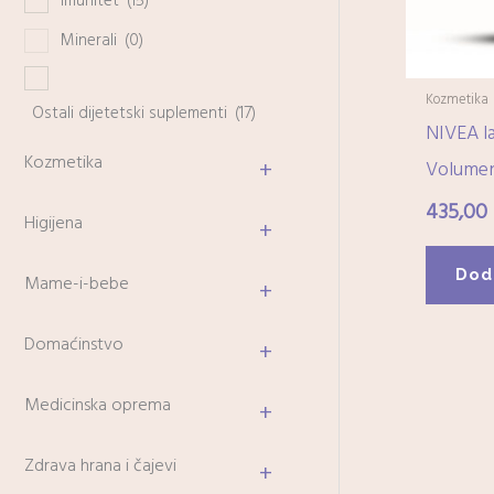
Imunitet
(15)
Minerali
(0)
Kozmetika
Ostali dijetetski suplementi
(17)
NIVEA l
Kozmetika
+
Volume
435,00
Higijena
+
Dod
Mame-i-bebe
+
Domaćinstvo
+
Medicinska oprema
+
Zdrava hrana i čajevi
+