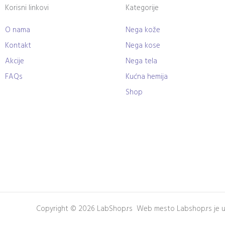
Korisni linkovi
Kategorije
O nama
Nega kože
Kontakt
Nega kose
Akcije
Nega tela
FAQs
Kućna hemija
Shop
Copyright © 2026 LabShop.rs Web mesto Labshop.rs je u v