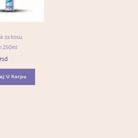
ak za kosu
n 250ml
rsd
aj U Korpu