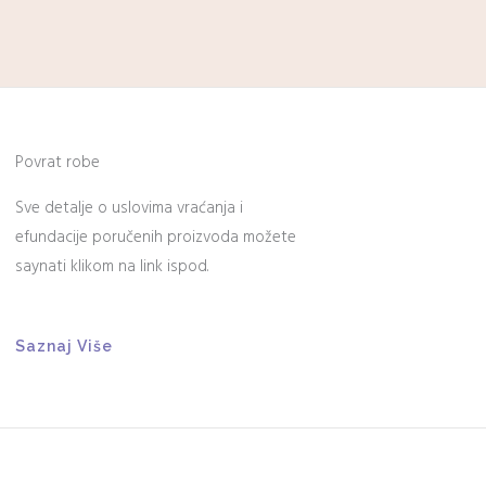
Povrat robe
Sve detalje o uslovima vraćanja i
efundacije poručenih proizvoda možete
saynati klikom na link ispod.
Saznaj Više