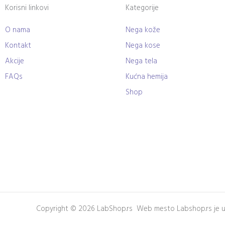
Korisni linkovi
Kategorije
O nama
Nega kože
Kontakt
Nega kose
Akcije
Nega tela
FAQs
Kućna hemija
Shop
Copyright © 2026 LabShop.rs Web mesto Labshop.rs je u v