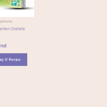
suplementi
anten Oriblete
0
rsd
aj U Korpu