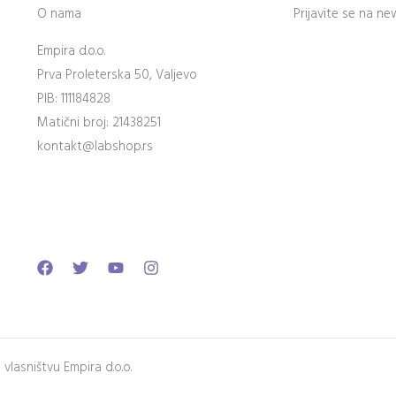
O nama
Prijavite se na ne
Empira d.o.o.
Prva Proleterska 50, Valjevo
PIB: 111184828
Matični broj: 21438251
kontakt@labshop.rs
Facebook
Twitter
Youtube
Instagram
lasništvu Empira d.o.o.