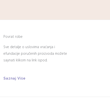
Povrat robe
Sve detalje o uslovima vraćanja i
efundacije poručenih proizvoda možete
saynati klikom na link ispod.
Saznaj Više