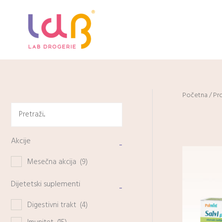
Pređi
na
sadržaj
Početna
/ Pr
Akcije
-
Mesečna akcija
(9)
Dijetetski suplementi
-
Digestivni trakt
(4)