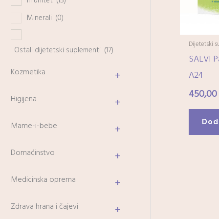
Imunitet
(15)
Minerali
(0)
Dijetetski 
Ostali dijetetski suplementi
(17)
SALVI P
Kozmetika
+
A24
450,0
Higijena
+
Dod
Mame-i-bebe
+
Domaćinstvo
+
Medicinska oprema
+
Zdrava hrana i čajevi
+