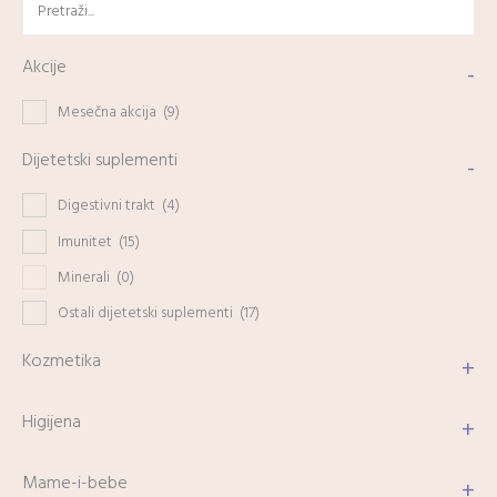
Akcije
-
Mesečna akcija
(9)
Dijetetski suplementi
-
Digestivni trakt
(4)
Imunitet
(15)
Minerali
(0)
Ostali dijetetski suplementi
(17)
Kozmetika
+
Higijena
+
Mame-i-bebe
+