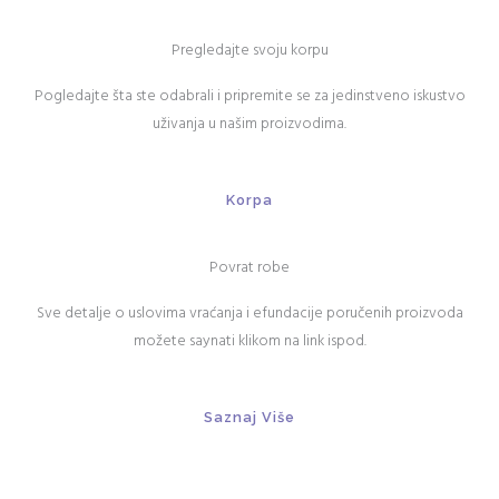
Pregledajte svoju korpu
Pogledajte šta ste odabrali i pripremite se za jedinstveno iskustvo
uživanja u našim proizvodima.
Korpa
Povrat robe
Sve detalje o uslovima vraćanja i efundacije poručenih proizvoda
možete saynati klikom na link ispod.
Saznaj Više