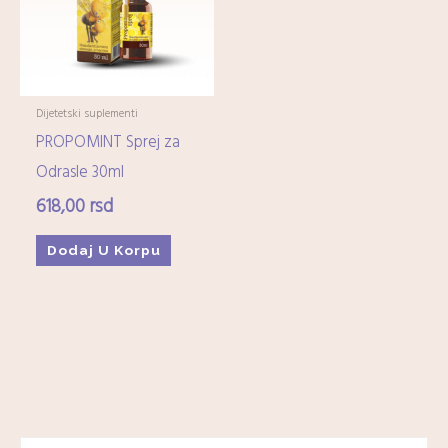
Dijetetski suplementi
PROPOMINT Sprej za
Odrasle 30ml
618,00
rsd
Dodaj U Korpu