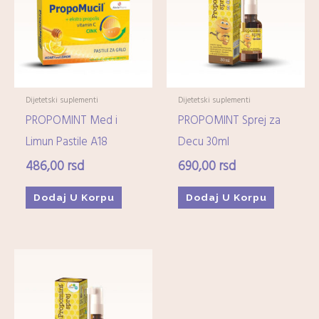
Imunitet
(15)
Minerali
(0)
Ostali dijetetski suplementi
(17)
Kozmetika
+
Dijetetski suplementi
Dijetetski suplementi
PROPOMINT Med i
PROPOMINT Sprej za
Higijena
+
Limun Pastile A18
Decu 30ml
486,00
rsd
690,00
rsd
Mame-i-bebe
+
Dodaj U Korpu
Dodaj U Korpu
Domaćinstvo
+
Medicinska oprema
+
Zdrava hrana i čajevi
+