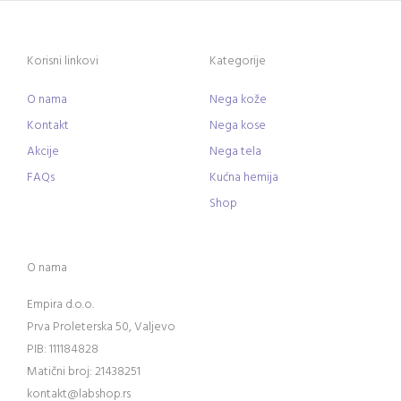
Korisni linkovi
Kategorije
O nama
Nega kože
Kontakt
Nega kose
Akcije
Nega tela
FAQs
Kućna hemija
Shop
O nama
Empira d.o.o.
Prva Proleterska 50, Valjevo
PIB: 111184828
Matični broj: 21438251
kontakt@labshop.rs