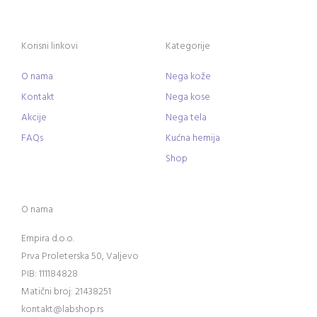
Korisni linkovi
Kategorije
O nama
Nega kože
Kontakt
Nega kose
Akcije
Nega tela
FAQs
Kućna hemija
Shop
O nama
Empira d.o.o.
Prva Proleterska 50, Valjevo
PIB: 111184828
Matični broj: 21438251
kontakt@labshop.rs