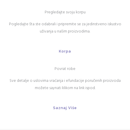
Pregledajte svoju korpu
Pogledajte šta ste odabrali i pripremite se za jedinstveno iskustvo
uživanja u našim proizvodima.
Korpa
Povrat robe
Sve detalje o uslovima vraćanja i efundacije poručenih proizvoda
možete saynati klikom na link ispod.
Saznaj Više