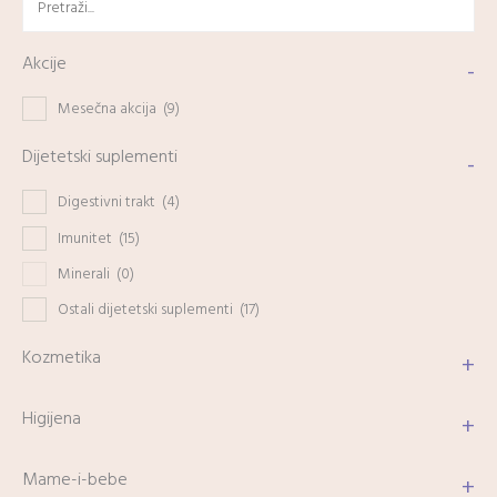
Akcije
-
Mesečna akcija
(9)
Dijetetski suplementi
-
Digestivni trakt
(4)
Imunitet
(15)
Minerali
(0)
Ostali dijetetski suplementi
(17)
Kozmetika
+
Higijena
+
Mame-i-bebe
+